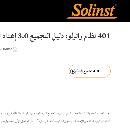
401 نظام واترلو: دليل التجميع 3.0 إعداد التجميع 3.0
Home
5

4.0 تجميع النظام
يجب تحديد العدد والترتيب المحدد الذي سيتم به تجميع كل مكون من مكونات النظام في وقت مب
أثناء التركيب. تأكد من الاحتفاظ بسجل التركيب “كما تم بناؤه”. انظر الملحق الأول للحصول عل