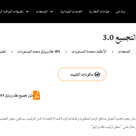
نبذة عن
علاماتنا التجارية
الخدمات الميدانية
المنتجات
تطبيقات المراقبة الب
المنتجات
الأنظمة متعددة المستويات
401 نظام ووترلو متعدد المستويات
تعليم
5
5
5
2.0 مكونات التثبيت

دليل تجميع نظام ووترلو 401 واترلو PDF
كر. يجب تحديد أعماق مناطق الرصد المطلوبة وطبقات الردم (عند الاقتضاء) قبل التركيب. سيكون سجل التصمي
ى مثال على “سجل تركيب نظام واترلو”.