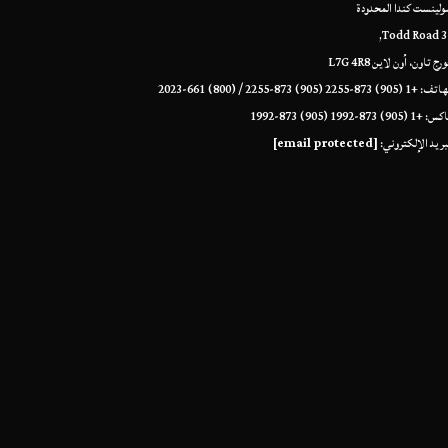
لينست كندا المحدودة
35 Todd
رج تاون، أون لاين L7G 4R8
+1 (905) 873-2255 (905) 873-2255 / (800) 661-2023
+1 (905) 873-1992 (905) 873-1992
بريد الإلكتروني:
[email protected]