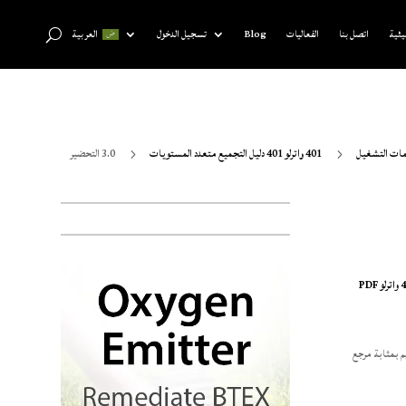
يئية
اتصل بنا
الفعاليات
Blog
تسجيل الدخول
العربية
ات التشغيل
401 واترلو 401 دليل التجميع متعدد المستويات
3.0 التحضير
5
5
م بمثابة مرجع