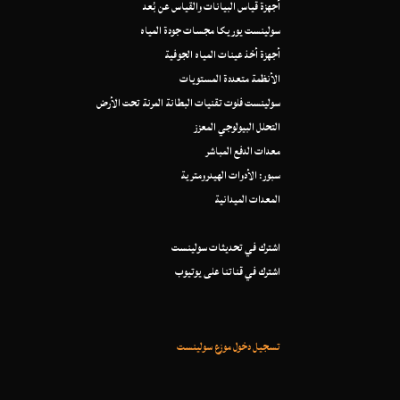
أجهزة قياس البيانات والقياس عن بُعد
سولينست يوريكا مجسات جودة المياه
أجهزة أخذ عينات المياه الجوفية
الأنظمة متعددة المستويات
سولينست فلوت تقنيات البطانة المرنة تحت الأرض
التحلل البيولوجي المعزز
معدات الدفع المباشر
سبور: الأدوات الهيدرومترية
المعدات الميدانية
اشترك في تحديثات سولينست
اشترك في قناتنا على يوتيوب
تسجيل دخول موزع سولينست