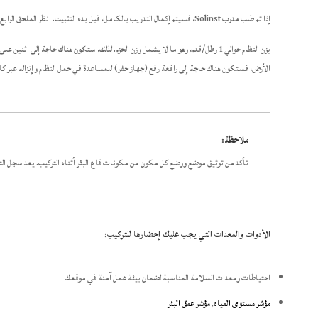
إذا تم طلب مدرب Solinst، فسيتم إكمال التدريب بالكامل، قبل بدء التثبيت. انظر الملحق الرابع للاطلاع على شروط وأحكام التدريب.
الأرض، فستكون هناك حاجة إلى رافعة رفع (جهاز حفر) للمساعدة في حمل النظام وإنزاله عبر كا
ملاحظة:
تأكد من توثيق موضع ووضع كل مكون من مكونات قاع البئر أثناء التركيب. يعد سجل التر
الأدوات والمعدات التي يجب عليك إحضارها للتركيب:
احتياطات ومعدات السلامة المناسبة لضمان بيئة عمل آمنة في موقعك
مؤشر مستوى المياه
,
مؤشر عمق البئر