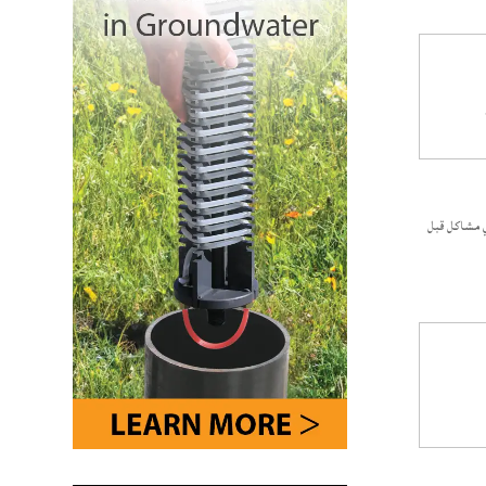
الفاً. اتصل ب Solinst على الفور لحل أي مشاكل قبل