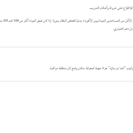
يزن النظام حوالي 1 رطل/قدم، و
بل دعم اختياري.
كيب “كما تم بناؤه” جزءًا مهمًا لمعرفة مكان وضع كل منطقة مراقبة.