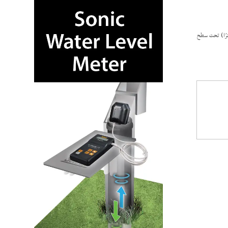
هو ما لا يشمل وزن الحزم. لذلك، ستكون هناك حاجة إلى اثنين على الأقل من المساعدين الميدانيين الأقوياء بدنيًا لخفض النظام يدويًا. إذا كان عمق المياه أكثر من 100 قدم (30 مترًا) تحت سطح