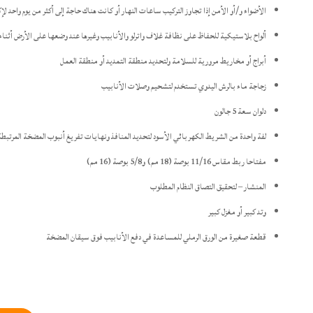
الأضواء و/أو الأمن إذا تجاوز التركيب ساعات النهار أو كانت هناك حاجة إلى أكثر من يوم واحد لإ
ألواح بلاستيكية للحفاظ على نظافة غلاف واترلو والأنابيب وغيرها عند وضعها على الأرض أثناء 
أبراج أو مخاريط مرورية للسلامة ولتحديد منطقة التمديد أو منطقة العمل
زجاجة ماء بالرش اليدوي تستخدم لتشحيم وصلات الأنابيب
دلوان سعة 5 جالون
لفة واحدة من الشريط الكهربائي الأسود لتحديد المنافذ ونهايات تفريغ أنبوب المضخة المرتبطة 
مفتاحا ربط مقاس 11/16 بوصة (18 مم) و5/8 بوصة (16 مم)
المنشار – لتحقيق التصاق النظام المطلوب
وتد كبير أو مغزل كبير
قطعة صغيرة من الورق الرملي للمساعدة في دفع الأنابيب فوق سيقان المضخة