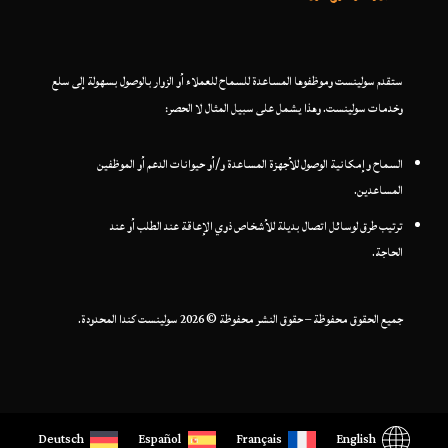
ستقدم سولينست وموظفوها المساعدة للسماح للعملاء أو الزوار بالوصول بسهولة إلى سلع
وخدمات سولينست. وهذا يشمل على سبيل المثال لا الحصر:
السماح وإمكانية الوصول للأجهزة المساعدة و/أو حيوانات الدعم أو الموظفين
المساعدين.
ترتيب طرق لوسائل اتصال بديلة للأشخاص ذوي الإعاقة عند الطلب أو عند
الحاجة.
جميع الحقوق محفوظة – حقوق النشر محفوظة © 2026 سولينست كندا المحدودة.
Deutsch
Español
Français
English