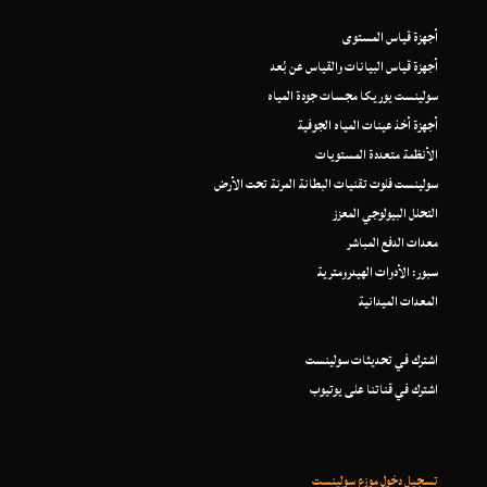
أجهزة قياس المستوى
أجهزة قياس البيانات والقياس عن بُعد
سولينست يوريكا مجسات جودة المياه
أجهزة أخذ عينات المياه الجوفية
الأنظمة متعددة المستويات
سولينست فلوت تقنيات البطانة المرنة تحت الأرض
التحلل البيولوجي المعزز
معدات الدفع المباشر
سبور: الأدوات الهيدرومترية
المعدات الميدانية
اشترك في تحديثات سولينست
اشترك في قناتنا على يوتيوب
تسجيل دخول موزع سولينست