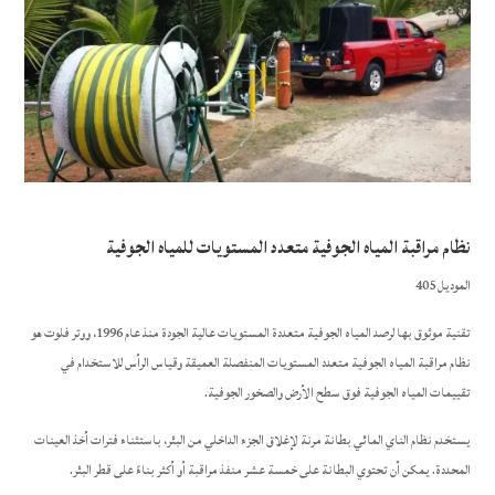
نظام مراقبة المياه الجوفية متعدد المستويات للمياه الجوفية
الموديل 405
تقنية موثوق بها لرصد المياه الجوفية متعددة المستويات عالية الجودة منذ عام 1996، ووتر فلوت هو
نظام مراقبة المياه الجوفية متعدد المستويات المنفصلة العميقة وقياس الرأس للاستخدام في
تقييمات المياه الجوفية فوق سطح الأرض والصخور الجوفية.
يستخدم نظام الناي المائي بطانة مرنة لإغلاق الجزء الداخلي من البئر، باستثناء فترات أخذ العينات
المحددة. يمكن أن تحتوي البطانة على خمسة عشر منفذ مراقبة أو أكثر بناءً على قطر البئر.