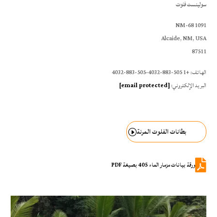
سولينست فلوت
1091 NM-68
Alcaide, NM, USA
87511
الهاتف: +1 505-883-4032-505-883-4032
البريد الإلكتروني:
[email protected]
بطانات الفلوت المرنة

ورقة بيانات مزمار الماء 405 بصيغة PDF