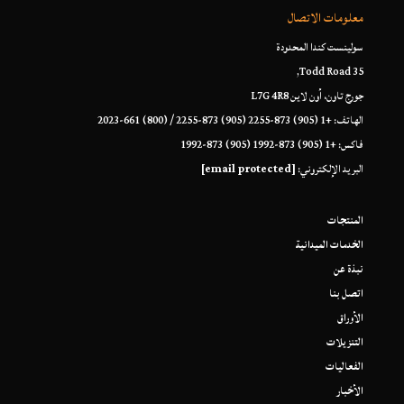
معلومات الاتصال
سولينست كندا المحدودة
35 Todd Road,
جورج تاون، أون لاين L7G 4R8
الهاتف: +1 (905) 873-2255 (905) 873-2255 / (800) 661-2023
فاكس: +1 (905) 873-1992 (905) 873-1992
البريد الإلكتروني:
[email protected]
المنتجات
الخدمات الميدانية
نبذة عن
اتصل بنا
الأوراق
التنزيلات
الفعاليات
الأخبار