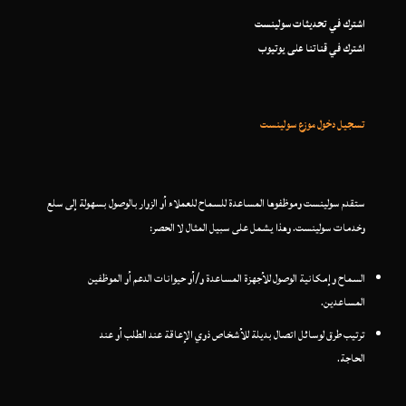
اشترك في تحديثات سولينست
اشترك في قناتنا على يوتيوب
تسجيل دخول موزع سولينست
ستقدم سولينست وموظفوها المساعدة للسماح للعملاء أو الزوار بالوصول بسهولة إلى سلع
وخدمات سولينست. وهذا يشمل على سبيل المثال لا الحصر:
السماح وإمكانية الوصول للأجهزة المساعدة و/أو حيوانات الدعم أو الموظفين
المساعدين.
ترتيب طرق لوسائل اتصال بديلة للأشخاص ذوي الإعاقة عند الطلب أو عند
الحاجة.