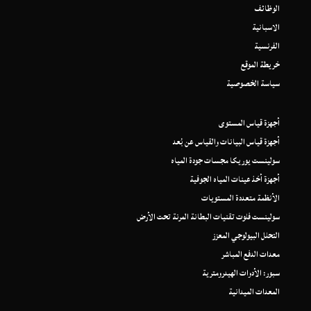
الوظائف
الاسبانية
الفرنسية
خريطة الموقع
سياسة الخصوصية
أجهزة قياس المستوى
أجهزة قياس البيانات والقياس عن بُعد
سولينست يوريكا مجسات جودة المياه
أجهزة أخذ عينات المياه الجوفية
الأنظمة متعددة المستويات
سولينست فلوت تقنيات البطانة المرنة تحت الأرض
التحلل البيولوجي المعزز
معدات الدفع المباشر
سبور: الأدوات الهيدرومترية
المعدات الميدانية