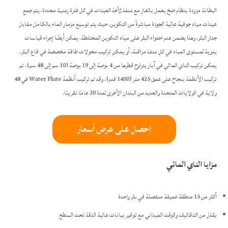
البطانة مزودة بنظام ضخ يعمل بالغاز مع منفذ لأخذ العينات في كل فترة زمنية محددة. يتم جمع
عينات مياه جوفية عالية الجودة مباشرةً من التكوين، حيث يتم توسيع مزمار الماء بالكامل مقابل
جدار البئر. وهذا يضمن عدم احتواء البئر على مياه التكوين المختلطة. يمكن أيضًا إجراء قياسات
يدوية لمستوى المياه في كل منفذ مراقبة، أو يمكن تركيب محولات طاقة مخصصة في قاع البئر.
يمكن تركيب الناي المائي في آبار يتراوح قطرها من 4 بوصة إلى 19 بوصة (10 سم إلى 48 سم). تم
تركيب الأنظمة بنجاح على عمق 425 متر (1400 قدم). وقد تم تركيب أنظمة Water Flute في 48
ولاية في الولايات المتحدة والعديد من البلدان الأخرى لمدة 20 عامًا تقريبًا.
احصل على عرض أسعار
مزايا الناي المائي
أكثر من 15 منطقة عميقة منفصلة في بئر واحدة
يقلل من التكاليف والوقت الميداني مع توفير بيانات عالية الدقة تحت السطح