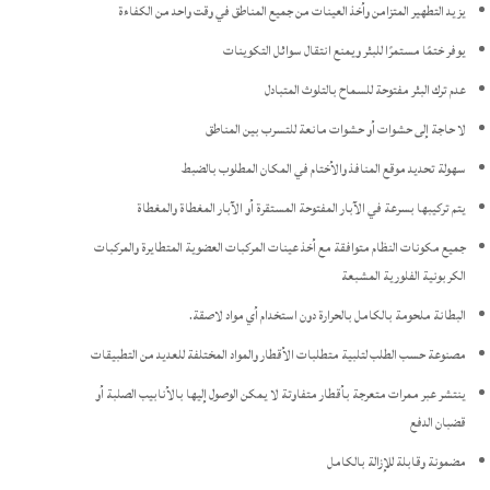
يزيد التطهير المتزامن وأخذ العينات من جميع المناطق في وقت واحد من الكفاءة
يوفر ختمًا مستمرًا للبئر ويمنع انتقال سوائل التكوينات
عدم ترك البئر مفتوحة للسماح بالتلوث المتبادل
لا حاجة إلى حشوات أو حشوات مانعة للتسرب بين المناطق
سهولة تحديد موقع المنافذ والأختام في المكان المطلوب بالضبط
يتم تركيبها بسرعة في الآبار المفتوحة المستقرة أو الآبار المغطاة والمغطاة
جميع مكونات النظام متوافقة مع أخذ عينات المركبات العضوية المتطايرة والمركبات
الكربونية الفلورية المشبعة
البطانة ملحومة بالكامل بالحرارة دون استخدام أي مواد لاصقة.
مصنوعة حسب الطلب لتلبية متطلبات الأقطار والمواد المختلفة للعديد من التطبيقات
ينتشر عبر ممرات متعرجة بأقطار متفاوتة لا يمكن الوصول إليها بالأنابيب الصلبة أو
قضبان الدفع
مضمونة وقابلة للإزالة بالكامل