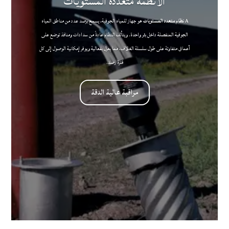
الأنظمة متعددة المستويات
A
نظام متعدد المستويات
هو جهاز للمياه الجوفية، يسمح برصد عدد من مناطق المياه
الجوفية المنفصلة داخل بئر واحدة. ويتألف النظام عادةً من سدادات ومنافذ توضع على
أعماق متفاوتة على طول سلسلة الغلاف، مما يعزل بفعالية ويوفر إمكانية الوصول إلى كل
فترة رصد.
مراقبة عالية الدقة