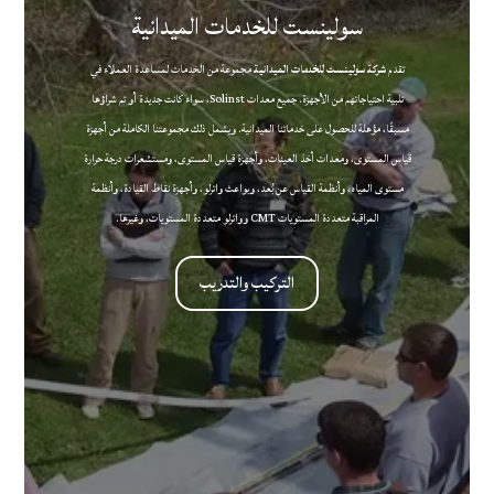
سولينست للخدمات الميدانية
تقدم
شركة سولينست للخدمات الميدانية
مجموعة من الخدمات لمساعدة العملاء في
تلبية احتياجاتهم من الأجهزة. جميع معدات Solinst، سواء كانت جديدة أو تم شراؤها
مسبقًا، مؤهلة للحصول على خدماتنا الميدانية. ويشمل ذلك مجموعتنا الكاملة من أجهزة
قياس المستوى، ومعدات أخذ العينات، وأجهزة قياس المستوى، ومستشعرات درجة حرارة
مستوى المياه، وأنظمة القياس عن بُعد، وبواعث واترلو، وأجهزة نقاط القيادة، وأنظمة
المراقبة متعددة المستويات CMT وواترلو متعددة المستويات، وغيرها.
التركيب والتدريب