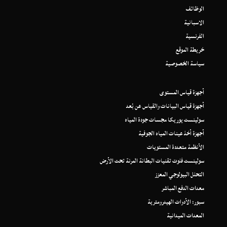
الوظائف
الاسبانية
الفرنسية
خريطة الموقع
سياسة الخصوصية
أجهزة قياس المستوى
أجهزة قياس البيانات والقياس عن بُعد
سولينست يوريكا مجسات جودة المياه
أجهزة أخذ عينات المياه الجوفية
الأنظمة متعددة المستويات
سولينست فلوت تقنيات البطانة المرنة تحت الأرض
التحلل البيولوجي المعزز
معدات الدفع المباشر
سبور: الأدوات الهيدرومترية
المعدات الميدانية