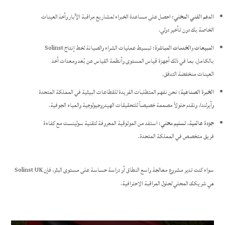
الدعم الفني المحلي:
احصل على مساعدة الخبراء لمشاريع مراقبة الآبار وأخذ العينات
الخاصة بك دون تأخير دولي.
المبيعات والخدمات المباشرة:
تبسيط عمليات الشراء والصيانة لخط إنتاج Solinst
بالكامل، بما في ذلك أجهزة قياس المستوى وأنظمة القياس عن بُعد ومعدات أخذ
العينات منخفضة التدفق.
الخبرة الصناعية:
نحن نفهم المتطلبات الفريدة للقطاعات البيئية في المملكة المتحدة
وأيرلندا، ونقدم حلولاً مصممة خصيصاً للتحقيقات الهيدروجيولوجية والمياه الجوفية.
جودة عالمية، تسليم محلي:
استفد من الموثوقية المعروفة لتقنية سولينست مع كفاءة
فريق متخصص في المملكة المتحدة.
سواء كنت تدير مشروع معالجة واسع النطاق أو دراسة حساسة على مستوى البئر، فإن Solinst UK
هي شريكك المحلي لحلول المراقبة الاحترافية.