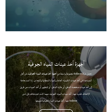
أجهزة أخذ عينات المياه الجوفية
تحمل شركة Solinst مجموعة واسعة من
أجهزة أخذ عينات المياه الجوفية،
من أجل
المساعدة في أخذ عينات الكيمياء العامة والمواد المتطايرة والمعادن. إذا كنت بحاجة
إلى أخذ عينات منخفضة التدفق، أو عالية التدفق، أو للتطهير أو أخذ العينات عن طريق
الالتقاط، فلدينا جهاز أخذ عينات المياه الجوفية. مهما كانت احتياجاتك، فإن لدى
Solinst جهاز أخذ عينات المياه الجوفية لتلبيتها.