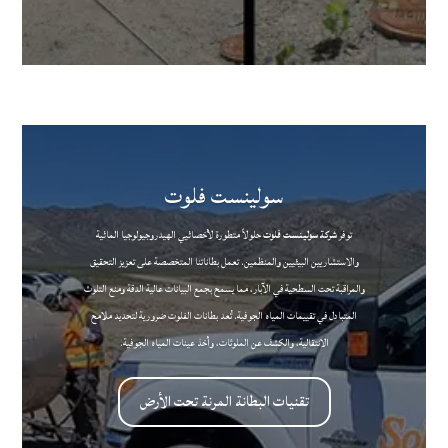
سولينست فلوت
توفر
شركة سولينست فلوت
حلولاً متطورة لأخصائيي الهيدروجيولوجيا المائية
والاستشاريين البيئيين والمنظمين. تعمل بطاناتنا المتخصصة على تعزيز التحقيق
والمراقبة تحت السطحية في الآبار، مما يسمح بجمع البيانات عالية الدقة ومنع التلوث
المتبادل في تقييمات المياه الجوفية. تُعد بطانات الفلوت ضرورية لتحديد ملامح
الانتقالية، والكشف عن الملوثات، وأخذ عينات المياه الجوفية.
تقنيات البطانة المرنة تحت الأرض