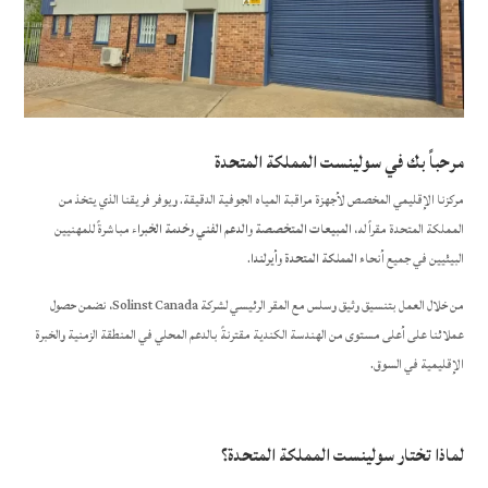
مرحباً بك في سولينست المملكة المتحدة
مركزنا الإقليمي المخصص لأجهزة مراقبة المياه الجوفية الدقيقة. ويوفر فريقنا الذي يتخذ من
المملكة المتحدة مقراً له،
المبيعات المتخصصة والدعم الفني وخدمة الخبراء
مباشرةً للمهنيين
البيئيين في جميع أنحاء
المملكة المتحدة وأيرلندا
.
من خلال العمل بتنسيق وثيق وسلس مع المقر الرئيسي لشركة Solinst Canada، نضمن حصول
عملائنا على أعلى مستوى من الهندسة الكندية مقترنةً بالدعم المحلي في المنطقة الزمنية والخبرة
الإقليمية في السوق.
لماذا تختار سولينست المملكة المتحدة؟