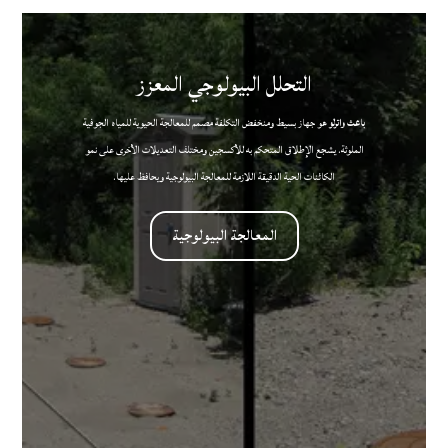
التحلل البيولوجي المعزز
باعث واترلو
هو جهاز بسيط ومنخفض التكلفة مصمم للمعالجة الحيوية للمياه الجوفية
الملوثة. يشجع الإطلاق المتحكم به للأكسجين ومختلف التعديلات الأخرى على نمو
الكائنات الحية الدقيقة اللازمة للمعالجة البيولوجية ويحافظ عليها.
المعالجة البيولوجية