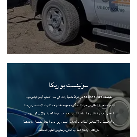
سولينست يوريكا
شركة Solinst Eureka
هي شركة عالمية رائدة في مجال تصنيع أجهزة قياس جودة
المياه متعددة المقاييس، حيث تقدم أكبر مجموعة مختارة من تقنيات الاستشعار في هذا
المجال. نحن نوفر تكنولوجيا متقدمة لقياس معايير مثل درجة الحرارة، والأس الهيدروجيني،
والتوصيلية، والأكسجين المذاب، والتعكر، والعمق، إلى جانب أجهزة استشعار متخصصة
مثل PAR، والغاز المذاب الكلي، ومقاييس الفلور المختلفة.