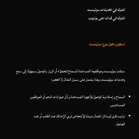
اشترك في تحديثات سولينست
اشترك في قناتنا على يوتيوب
تسجيل دخول موزع سولينست
ستقدم سولينست وموظفوها المساعدة للسماح للعملاء أو الزوار بالوصول بسهولة إلى سلع
وخدمات سولينست. وهذا يشمل على سبيل المثال لا الحصر:
السماح وإمكانية الوصول للأجهزة المساعدة و/أو حيوانات الدعم أو الموظفين
المساعدين.
ترتيب طرق لوسائل اتصال بديلة للأشخاص ذوي الإعاقة عند الطلب أو عند
الحاجة.