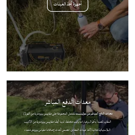
أجهزة أخذ العينات
معدات الدفع المباشر
معدات الدفع المباشر من سولينست
تشتمل المجموعة على مقاييس بيزومترية من الفولاذ
المقاوم للصدأ بأطوال وخيارات تركيب مختلفة. لدينا أيضًا مقاييس بيزومترية من الأنابيب
البلاستيكية مثالية لأخذ عينات المعادن. تتضمن أحدث إضافاتنا مقياس بيزومتر متعدد