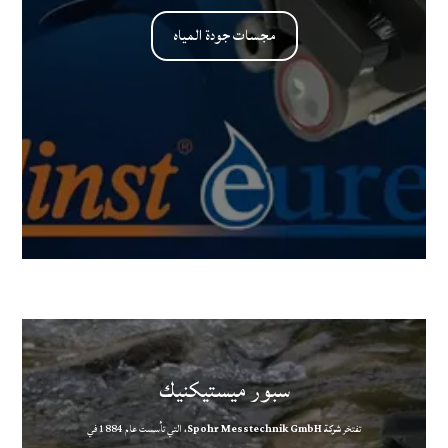
مجسات جودة المياه
سبور ميستيكنيك
تفتخر
شركة Spohr Messtechnik GmbH،
التي تأسست عام 1884 في