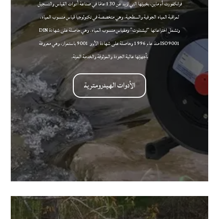
فرانكفورت أم ماين، بخبرتها التي تزيد عن 130 عامًا في صناعة أدوات القياس والتسجيل
لمراقبة المياه الجوفية والسطحية. وهي متخصصة في تكنولوجيا قياس منسوب المياه،
وتشمل اختراعاتها “ليشتلوت” ومقياس منسوب المياه. وهي حاصلة على شهادة DIN
ISO9001 منذ عام 1996 وحاصلة على شهادة الأيزو 9001 باستمرار، وهي معروفة
بأجهزتها عالية الجودة والموثوقة والخدمة المرنة.
الأدوات الهيدرومترية