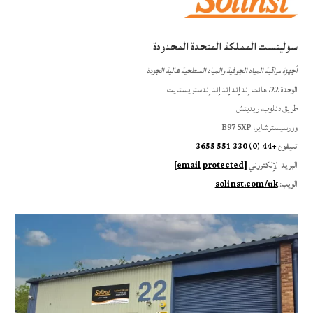
سولينست المملكة المتحدة المحدودة
أجهزة مراقبة المياه الجوفية والمياه السطحية عالية الجودة
الوحدة 22، هانت إند إند إند إند إندستريستايت
طريق دنلوب، ريديتش
وورسيسترشاير، B97 5XP
تليفون
+44 (0) 330 551 3655
البريد الإلكتروني
[email protected]
الويب:
solinst.com/uk