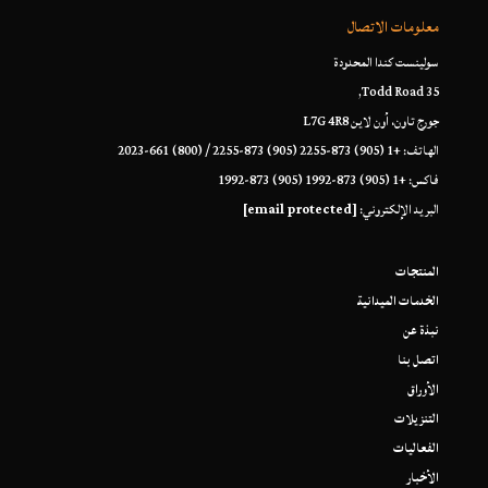
معلومات الاتصال
سولينست كندا المحدودة
35 Todd Road,
جورج تاون، أون لاين L7G 4R8
الهاتف: +1 (905) 873-2255 (905) 873-2255 / (800) 661-2023
فاكس: +1 (905) 873-1992 (905) 873-1992
البريد الإلكتروني:
[email protected]
المنتجات
الخدمات الميدانية
نبذة عن
اتصل بنا
الأوراق
التنزيلات
الفعاليات
الأخبار