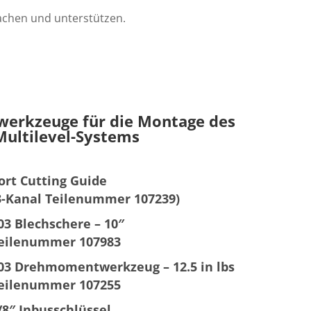
wachen und unterstützen.
erkzeuge für die Montage des
ultilevel-Systems
ort Cutting Guide
3-Kanal Teilenummer 107239)
03 Blechschere – 10″
eilenummer 107983
03 Drehmomentwerkzeug – 12.5 in lbs
eilenummer 107255
/8″ Inbusschlüssel