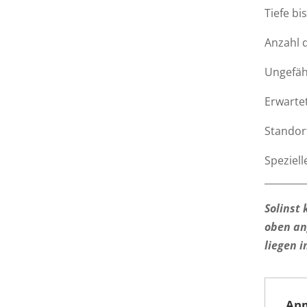
Tiefe bi
Anzahl 
Ungefähr
Erwarte
Standort
Speziell
________
Solinst
oben an
liegen 
An