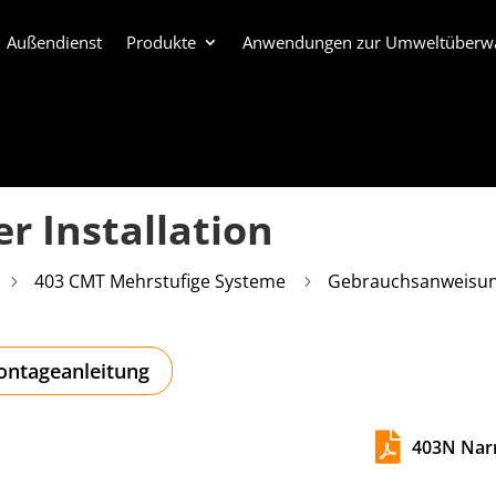
Außendienst
Produkte
Anwendungen zur Umweltüberw
r Installation
403 CMT Mehrstufige Systeme
Gebrauchsanweisu
5
5
ntageanleitung

403N Narr