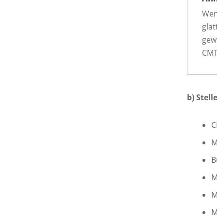
Wen
gla
gew
CMT-
b) Stel
C
M
B
M
M
M