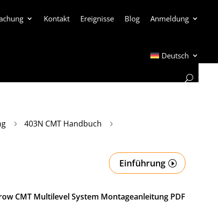
achung
Kontakt
Ereignisse
Blog
Anmeldung
Deutsch
ng
403N CMT Handbuch
5
5
Einführung
ow CMT Multilevel System Montageanleitung PDF