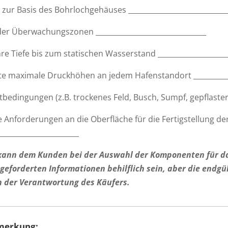
s zur Basis des Bohrlochgehäuses ____________________________
der Überwachungszonen _______________________________
e Tiefe bis zum statischen Wasserstand ____________________
te maximale Druckhöhen an jedem Hafenstandort ___________
bedingungen (z.B. trockenes Feld, Busch, Sumpf, gepflastert, 
e Anforderungen an die Oberfläche für die Fertigstellung der 
_______________________
 kann dem Kunden bei der Auswahl der Komponenten für da
geforderten Informationen behilflich sein, aber die endgül
in der Verantwortung des Käufers.
merkung: