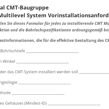
nal CMT-Baugruppe
ultilevel System Vorinstallationsanfor
llen Sie dieses Formular für jedes zu installierende CMT M
ktion und die Bohrlochspezifikationen ordnungsgemäß ber
estinformationen, die für die effektive Gestaltung des C
ohrlochtiefe _______________________________
-Winkel _______________________________
n der das CMT-System installiert werden soll __________________
geologie _______________________________
ode _______________________________
s Gehäuses (Mindest-ID) _______________________________