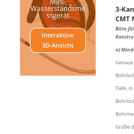
Mini-
Wasserstandsme
3-Ka
ssgerät
CMT M
Bitte fü
Interaktive
Konstru
3D-Ansicht
a) Mind
Genaue B
Bohrloch
Tiefe, i
Bohrloch
Bohrmeth
Größe de