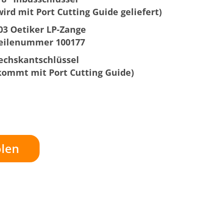
wird mit Port Cutting Guide geliefert)
03 Oetiker LP-Zange
eilenummer 100177
echskantschlüssel
kommt mit Port Cutting Guide)
len