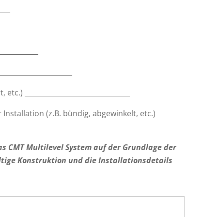
___
___________
____________________
etc.) _______________________________
Installation (z.B. bündig, abgewinkelt, etc.)
s CMT Multilevel System auf der Grundlage der
tige Konstruktion und die Installationsdetails