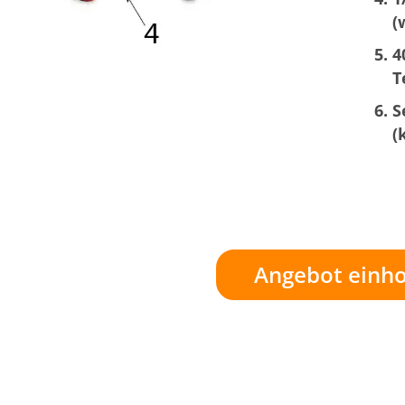
(
4
T
S
(
Angebot einho