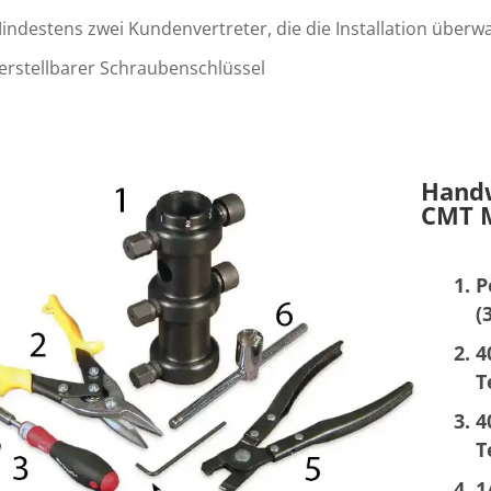
indestens zwei Kundenvertreter, die die Installation über
erstellbarer Schraubenschlüssel
Handw
CMT M
P
(
4
T
4
T
1