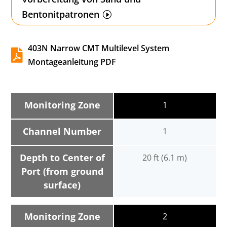
Bentonitpatronen
403N Narrow CMT Multilevel System

Montageanleitung PDF
Monitoring Zone
1
Channel Number
1
Depth to Center of
20 ft (6.1 m)
Port (from ground
surface)
Monitoring Zone
2