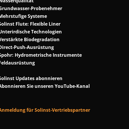
Wasserqualität
Grundwasser-Probenehmer
Mehrstufige Systeme
Solinst Flute: Flexible Liner
Unterirdische Technologien
Verstärkte Biodegradation
Direct-Push-Ausrüstung
Spohr: Hydrometrische Instrumente
Feldausrüstung
Solinst Updates abonnieren
Abonnieren Sie unseren YouTube-Kanal
Anmeldung für Solinst-Vertriebspartner