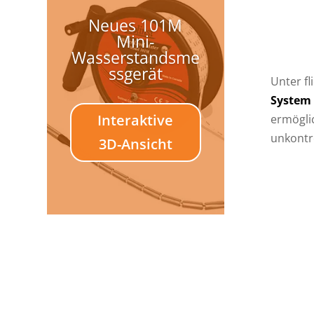
Neues 101M
Mini-
Wasserstandsme
ssgerät
Unter f
System
Interaktive
ermögli
unkontr
3D-Ansicht