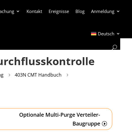
achung
Kontakt
Ereignisse
Blog
Anmeldung
Deutsch
rchflusskontrolle
ng
403N CMT Handbuch
5
5
Optionale Multi-Purge Verteiler-
Baugruppe