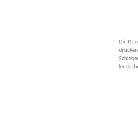
Die Dur
drücken
Schiebe
lecksich