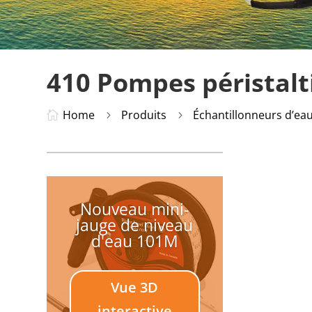
410 Pompes péristalt
Home
Produits
Échantillonneurs d’ea

5
5
Nouveau mini-
jauge de niveau
d'eau 101M
Vue 3D
interactive