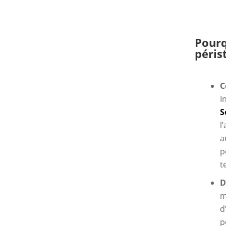
Pourq
péris
C
I
S
l
a
p
t
D
m
d
p