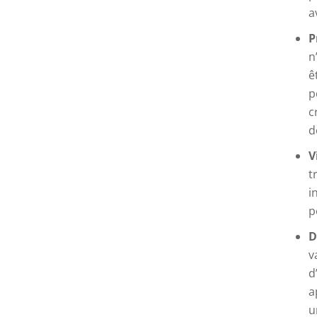
a
P
n
ê
p
c
d
V
t
i
p
D
v
d
a
u