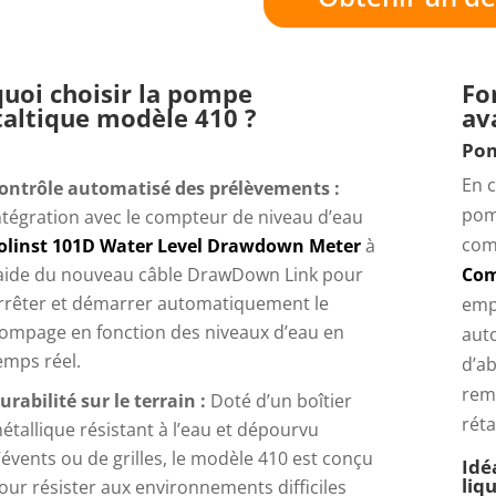
uoi choisir la pompe
Fo
taltique modèle 410 ?
av
Pom
En c
ontrôle automatisé des prélèvements :
pom
ntégration avec le compteur de niveau d’eau
com
olinst 101D Water Level Drawdown Meter
à
’aide du nouveau câble DrawDown Link pour
Com
rrêter et démarrer automatiquement le
emp
ompage en fonction des niveaux d’eau en
aut
emps réel.
d’ab
reme
urabilité sur le terrain :
Doté d’un boîtier
réta
étallique résistant à l’eau et dépourvu
’évents ou de grilles, le modèle 410 est conçu
Idé
liq
our résister aux environnements difficiles