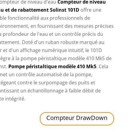
compteur de niveau d'eau
Compteur de niveau
au et de rabattement Solinst 101D
offre une
le fonctionnalité aux professionnels de
nvironnement, en fournissant des mesures précises
a profondeur de l'eau et un contrôle précis du
attement. Doté d'un ruban robuste marqué au
r et d'un affichage numérique intuitif, le 101D
tègre à la pompe péristaltique modèle 410 Mk5 de
nst.
Pompe péristaltique modèle 410 Mk5
. Cela
met un contrôle automatisé de la pompe,
tégeant contre le surpompage des puits et
ntissant un échantillonnage à faible débit de
e intégrité.
Compteur DrawDown