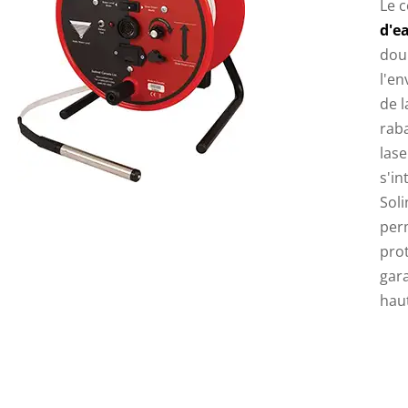
Le 
d'e
doub
l'e
de l
rab
lase
s'in
Soli
per
pro
gara
haut