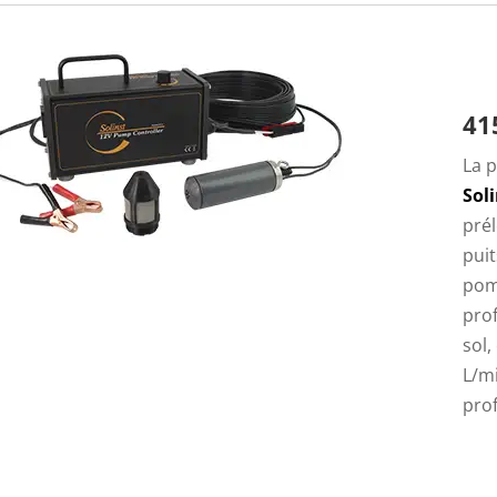
41
La 
Sol
prél
puit
pom
prof
sol,
L/mi
pro