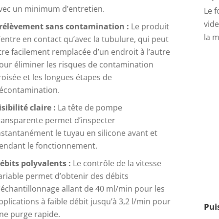
vec un minimum d’entretien.
Le 
vide
rélèvement sans contamination :
Le produit
la m
’entre en contact qu’avec la tubulure, qui peut
tre facilement remplacée d’un endroit à l’autre
our éliminer les risques de contamination
roisée et les longues étapes de
écontamination.
isibilité claire :
La tête de pompe
ransparente permet d’inspecter
nstantanément le tuyau en silicone avant et
endant le fonctionnement.
ébits polyvalents :
Le contrôle de la vitesse
ariable permet d’obtenir des débits
’échantillonnage allant de 40 ml/min pour les
pplications à faible débit jusqu’à 3,2 l/min pour
Pui
ne purge rapide.