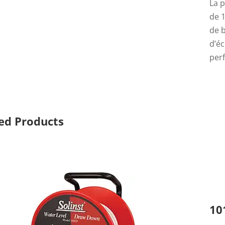
La 
de 1
de b
d’éc
per
ed Products
10