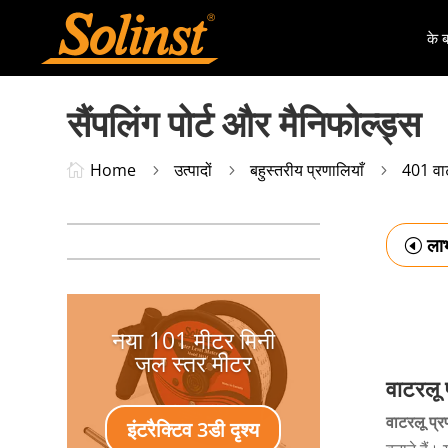
के बा
सैंपलिंग पोर्ट और मैनिफोल्ड्स
Home
उत्पादों
बहुस्तरीय प्रणालियाँ
401 वाट

5
5
5
ला
नया 101 मीटर मिनी
जल स्तर मीटर
वाटरलू 
वाटरलू प्
इंटरैक्टिव 3डी दृश्य