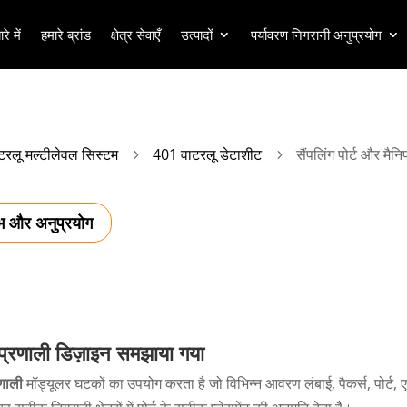
रे में
हमारे ब्रांड
क्षेत्र सेवाएँ
उत्पादों
पर्यावरण निगरानी अनुप्रयोग
रलू मल्टीलेवल सिस्टम
401 वाटरलू डेटाशीट
सैंपलिंग पोर्ट और मैन
5
5
भ और अनुप्रयोग
प्रणाली
डिज़ाइन समझाया गया
रणाली
मॉड्यूलर घटकों का उपयोग करता है जो विभिन्न आवरण लंबाई, पैकर्स, पोर्