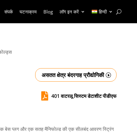
संपर्क
घटनाक्रम
Blog
लॉग इन करें
हिन्दी
िफोल्ड्स
असतत क्षेत्र बंदरगाह प्रौद्योगिकी

401 वाटरलू सिस्टम डेटाशीट पीडीएफ
ट, एक बेस प्लग और एक सतह मैनिफोल्ड की एक सीलबंद आवरण स्ट्रिंग