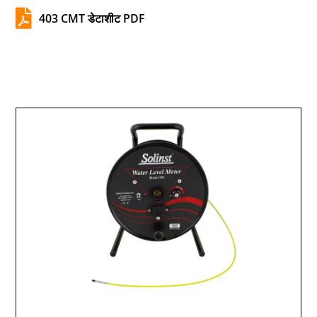

403 CMT डेटाशीट PDF
जल स्तर माप: