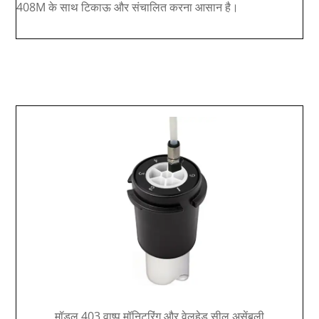
408M के साथ टिकाऊ और संचालित करना आसान है।
वाष्प नमूने:
मॉडल 403 वाष्प मॉनिटरिंग और वेलहेड सील असेंबली