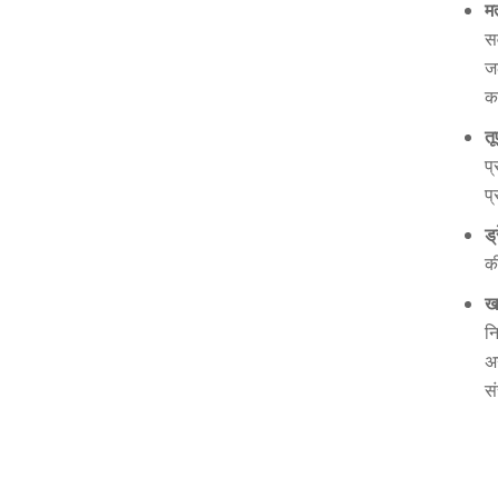
म
स
ज
क
त
प
प
ड्
क
ख
न
अ
स