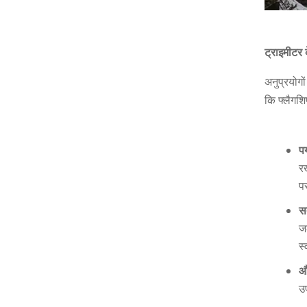
ट्राइमीटर 
अनुप्रयोगो
कि फ्लैगशि
पर
र
प
स
ज
स्
औ
उ