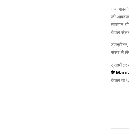
जब आपको स
की आवश्यकत
तापमान और
केवल सेंस
ट्राइमीटर,
सेंसर से ल
ट्राइमीट
के Man
केबल या U