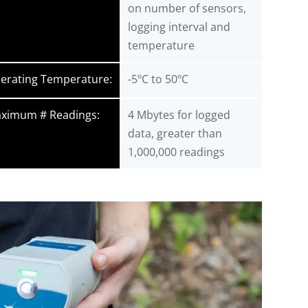
on number of sensors,
logging interval and
temperature
erating Temperature:
-5ºC to 50ºC
ximum # Readings:
4 Mbytes for logged
data, greater than
1,000,000 readings