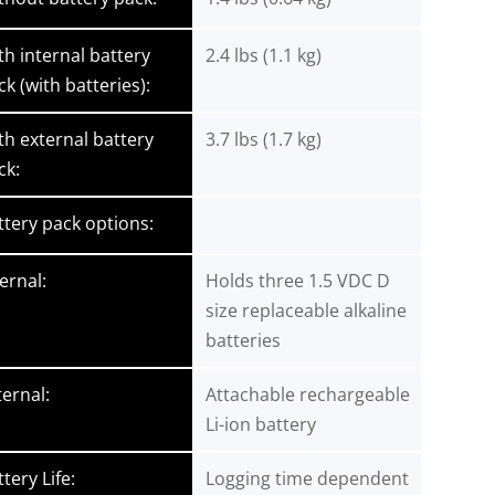
th internal battery
2.4 lbs (1.1 kg)
ck (with batteries):
th external battery
3.7 lbs (1.7 kg)
ck:
ttery pack options:
ernal:
Holds three 1.5 VDC D
size replaceable alkaline
batteries
ternal:
Attachable rechargeable
Li-ion battery
tery Life:
Logging time dependent