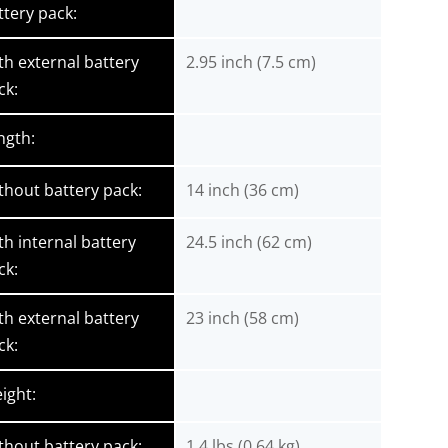
ttery pack:
th external battery
2.95 inch (7.5 cm)
ck:
ngth:
thout battery pack:
14 inch (36 cm)
th internal battery
24.5 inch (62 cm)
ck:
th external battery
23 inch (58 cm)
ck:
ight:
thout battery pack:
1.4 lbs (0.64 kg)