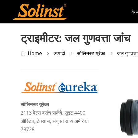
के बा
ट्राइमीटर: जल गुणवत्ता जांच
Home
उत्पादों
सोलिनस्ट यूरेका
जल गुणवत्ता

5
5
5
सोलिनस्ट यूरेका
2113 वेल्स ब्रांच पार्कवे, सुइट 4400
ऑस्टिन, टेक्सास, संयुक्त राज्य अमेरिका
78728