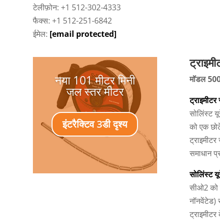
टेलीफ़ोन: +1 512-302-4333
फैक्स: +1 512-251-6842
ईमेल:
[email protected]
ट्राइमी
नया 101 मीटर मिनी
मॉडल 50
जल स्तर मीटर
ट्राइमीटर स
सोलिंस्ट यू
इंटरैक्टिव 3डी दृश्य
को एक छोट
ट्राइमीटर
समाधान प्
सोलिंस्ट य
सीओ2 को छ
नॉनवेंटेड) 
ट्राइमीटर