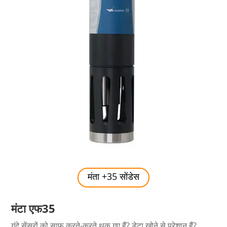
मंता +35 सोंडेस
मंटा एफ35
गंदे सेंसरों को साफ करते-करते थक गए हैं? डेटा खोने से परेशान हैं?