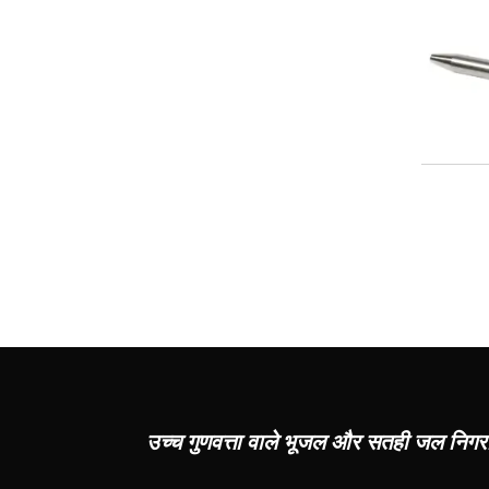
उच्च गुणवत्ता वाले भूजल और सतही जल निग