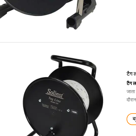
टैग 
टैग 
जाता 
दौरा
ब