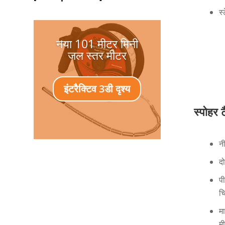
स
नया 101 मीटर मिनी
जल स्तर मीटर
इंटरैक्टिव 3डी दृश्य
स्पोहर 
न
दो
प
चि
म
म