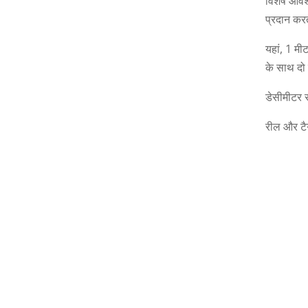
विशेष आवश्
प्रदान करत
यहां, 1 मी
के साथ दो 
डेसीमीटर 
रील और टै