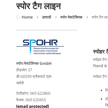
स्पोर टैग लाइन
Home
उत्पादों
स्पोर मेसटेक्निक
स्पोर टैग ल

5
5
5
स्पोहर 
स्पोहर टै
स्पोर-मेसटेक्निक GmbH
निकायों के
लैंडरवेग 37
स्पोहर टैग
डी-60599 फ्रैंकफर्ट एएम
जर्मनी
स्
टेलीफ़ोन: 069 622860
ठ
फैक्स: 069 620455
क
[email protected]