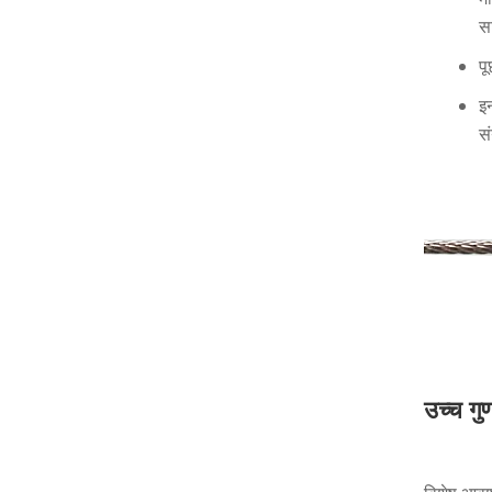
स
प
इ
स
उच्च गु