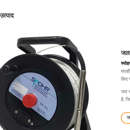
 उत्पाद
जल 
स्पो
सतही
किए ग
जल स्
है, ज
ज