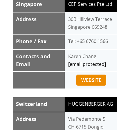
Singapore
CEP Services Pte Ltd
Address
30B Hillview Terrace
Singapore 669248
Phone / Fax
Tel: +65 6760 1566
Contacts and
Karen Chang
Email
[email protected]
WEBSITE
Switzerland
HUGGENBERGER AG
Address
Via Pedemonte 5
CH-6715 Dongio