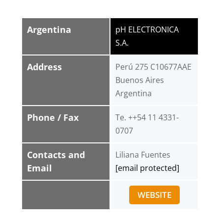
Argentina
pH ELECTRONICA
S.A.
Address
Perú 275 C10677AAE
Buenos Aires
Argentina
Phone / Fax
Te. ++54 11 4331-
0707
Contacts and
Liliana Fuentes
Email
[email protected]
WEBSITE