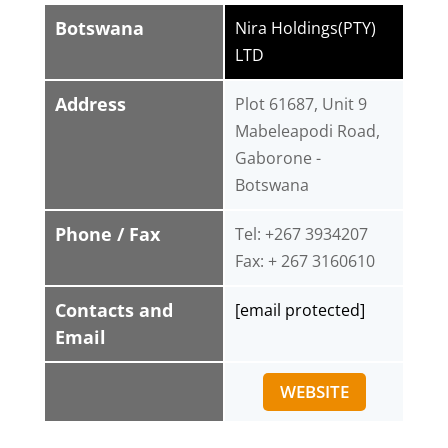
Botswana
Nira Holdings(PTY)
LTD
Address
Plot 61687, Unit 9
Mabeleapodi Road,
Gaborone -
Botswana
Phone / Fax
Tel: +267 3934207
Fax: + 267 3160610
Contacts and
[email protected]
Email
WEBSITE