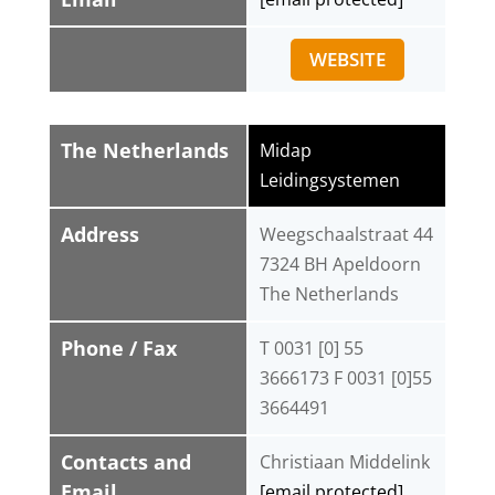
WEBSITE
The Netherlands
Midap
Leidingsystemen
Address
Weegschaalstraat 44
7324 BH Apeldoorn
The Netherlands
Phone / Fax
T 0031 [0] 55
3666173 F 0031 [0]55
3664491
Contacts and
Christiaan Middelink
Email
[email protected]