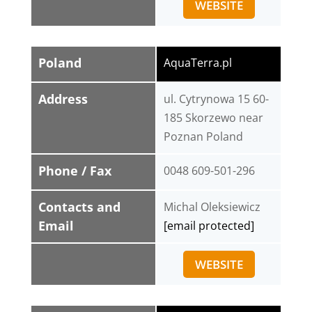
WEBSITE
Poland
AquaTerra.pl
Address
ul. Cytrynowa 15 60-
185 Skorzewo near
Poznan Poland
Phone / Fax
0048 609-501-296
Contacts and
Michal Oleksiewicz
Email
[email protected]
WEBSITE