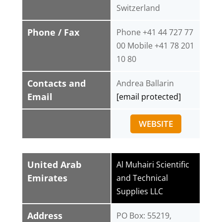
Switzerland
Phone / Fax
Phone +41 44 727 77
00 Mobile +41 78 201
10 80
Contacts and
Andrea Ballarin
Email
[email protected]
WEBSITE
United Arab
Al Muhairi Scientific
Emirates
and Technical
Supplies LLC
Address
PO Box: 55219,