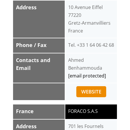
Address
10 Avenue Eiffel
77220
Gretz‑Armanvilliers
France
Phone / Fax
Tel. +33 1 64 06 42 68
Contacts and
Ahmed
Email
Benhammouda
[email protected]
WEBSITE
France
FORACO S.A.S
Address
701 les Fournels