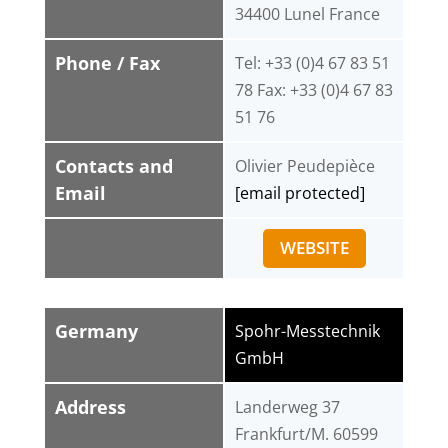
34400 Lunel France
Phone / Fax
Tel: +33 (0)4 67 83 51
78 Fax: +33 (0)4 67 83
51 76
Contacts and
Olivier Peudepièce
Email
[email protected]
WEBSITE
Germany
Spohr-Messtechnik
GmbH
Address
Landerweg 37
Frankfurt/M. 60599