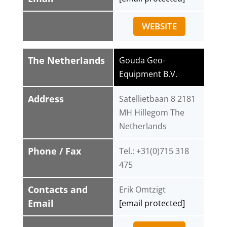
WEBSITE
The Netherlands
Gouda Geo-
Equipment B.V.
Address
Satellietbaan 8 2181
MH Hillegom The
Netherlands
Phone / Fax
Tel.: +31(0)715 318
475
Contacts and
Erik Omtzigt
Email
[email protected]