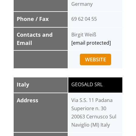
Germany
Phone / Fax
69 62 04 55
Contacts and
Birgit Weiß
Email
[email protected]
WEBSITE
Italy
GEOSALD SRL
Address
Via S.S. 11 Padana
Superiore n. 30
20063 Cernusco Sul
Naviglio (MI) Italy