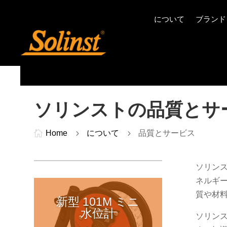
について
ブランド
ソリンストの品質とサ

Home
5
について
5
品質とサービス
ソリン
ネルギ
質や材
新型 101M ミニ
水位計
ソリン