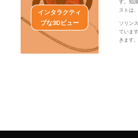
す。知
ストは
インタラクティ
ブな3Dビュー
ソリン
ていま
きます