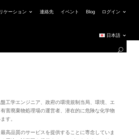
リケーション
連絡先
イベント
Blog
ログイン
日本語
地盤工学エンジニア、政府の環境規制当局、環境、エ
、有害廃棄物処理場の運営者、潜在的に危険な化学物
います。
と最高品質のサービスを提供することに専念していま