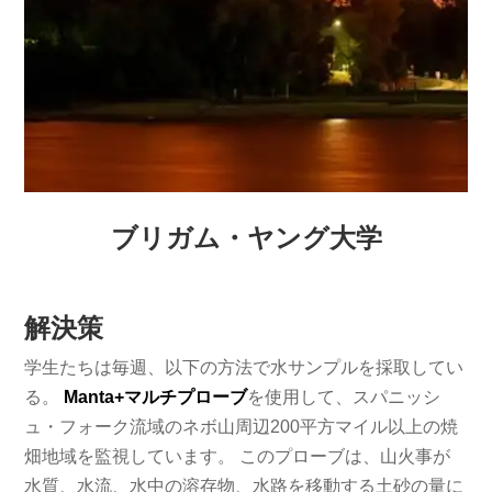
ブリガム・ヤング大学
解決策
学生たちは毎週、以下の方法で水サンプルを採取してい
る。
Manta+マルチプローブ
を使用して、スパニッシ
ュ・フォーク流域のネボ山周辺200平方マイル以上の焼
畑地域を監視しています。 このプローブは、山火事が
水質、水流、水中の溶存物、水路を移動する土砂の量に