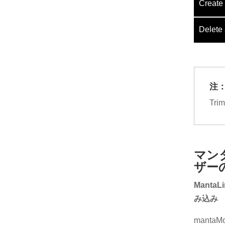
Create 
Delete 
注
Tr
マン
ザー
Mant
み込み
mantaM