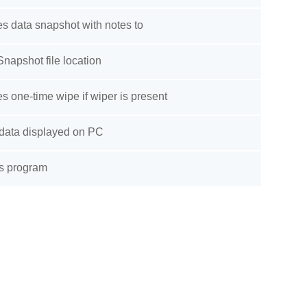
s data snapshot with notes to
Snapshot file location
es one-time wipe if wiper is present
data displayed on PC
s program