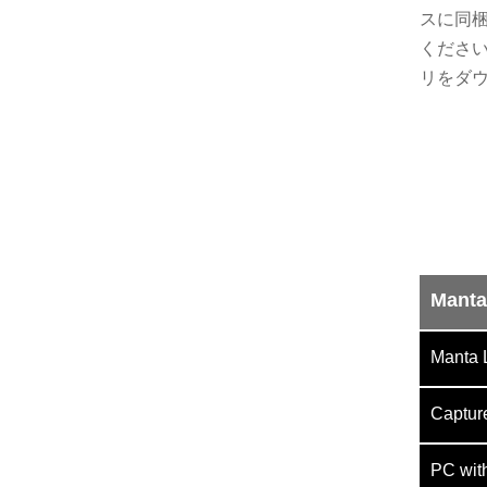
スに同
くださ
リをダ
Manta
Manta 
Capture
PC wit