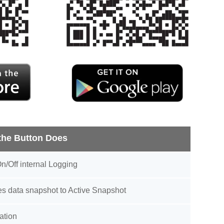
the Button Does
n/Off internal Logging
s data snapshot to Active Snapshot
cation