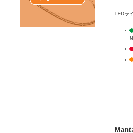
LEDラ
Ma