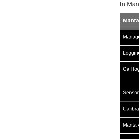
In Man
Mant
Manage 
Logging
Call log
Sensors
Calibrat
Manta v