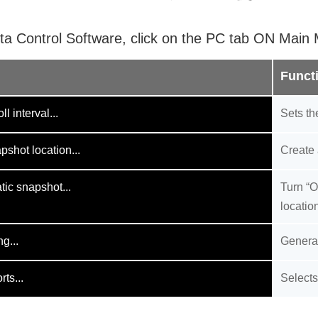
ta Control Software, click on the PC tab ON Main
Funct
ll interval...
Sets the
pshot location...
Create 
ic snapshot...
Turn “O
location
g...
Genera
ts...
Selects