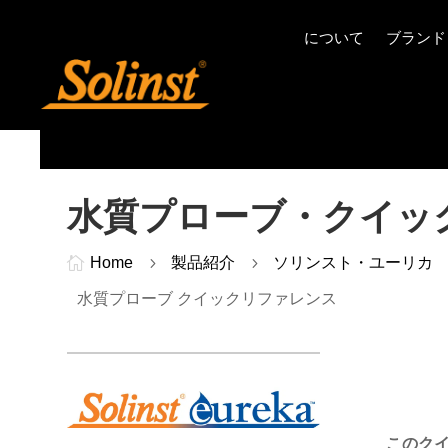
について
ブランド
水質プローブ・クイッ

Home
5
製品紹介
5
ソリンスト・ユーリカ
水質プローブ クイックリファレンス
このク