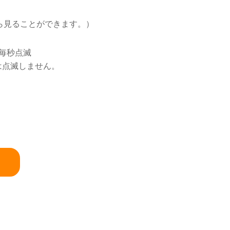
ら見ることができます。）
毎秒点滅
は点滅しません。