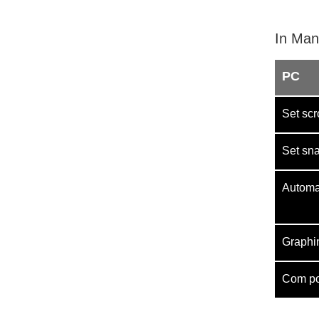
In Man
PC
Set scro
Set sna
Automat
Graphin
Com por