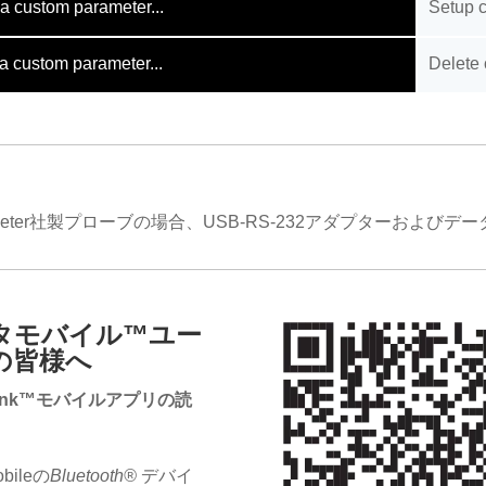
a custom parameter...
Setup 
a custom parameter...
Delete
：
imeter社製プローブの場合、USB-RS-232アダプターおよび
タモバイル™ユー
の皆様へ
aLink™モバイルアプリの読
obileの
Bluetooth®
デバイ