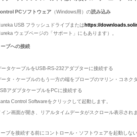
 Control PCソフトウェア
（Windows用）の
読み込み
st Eureka USB フラッシュドライブまたは
https://downloads.soli
st Eureka ウェブページの「サポート」にもあります）。
ローブへの接続
データケーブルをUSB-RS-232アダプターに接続する
データ・ケーブルのもう一方の端をプローブのマリン・コネク
USBアダプタケーブルをPCに接続する
anta Control Softwareをクリックして起動します。
メイン画面が開き、リアルタイムデータがスクロール表示され
ローブを接続する前にコントロール・ソフトウェアを起動しな