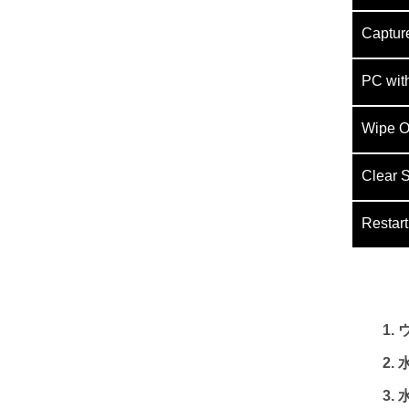
Capture
PC wit
Wipe O
Clear 
Restart