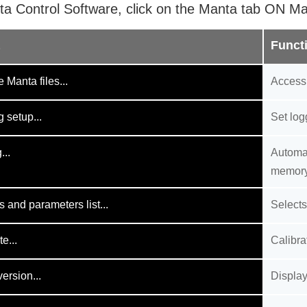
ta Control Software, click on the Manta tab ON M
a
Funct
Manta files...
Access 
 setup...
Set log
...
Automat
memor
 and parameters list...
Selects
e...
Calibra
ersion...
Display