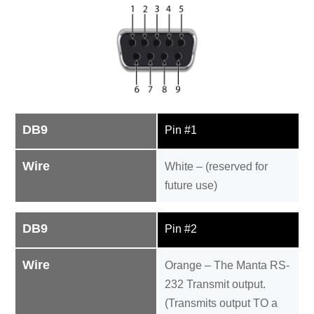
DB9
Pin #1
Wire
White – (reserved for
future use)
DB9
Pin #2
Wire
Orange – The Manta RS-
232 Transmit output.
(Transmits output TO a