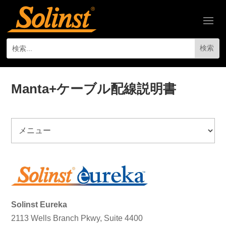
Manta+ケーブル配線説明書
Solinst Eureka
2113 Wells Branch Pkwy, Suite 4400