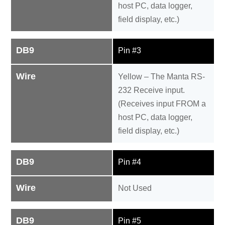
host PC, data logger,
field display, etc.)
DB9
Pin #3
Wire
Yellow – The Manta RS-
232 Receive input.
(Receives input FROM a
host PC, data logger,
field display, etc.)
DB9
Pin #4
Wire
Not Used
DB9
Pin #5