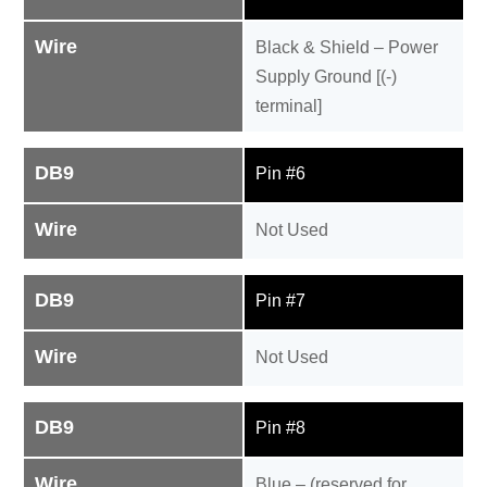
Wire
Black & Shield – Power
Supply Ground [(-)
terminal]
DB9
Pin #6
Wire
Not Used
DB9
Pin #7
Wire
Not Used
DB9
Pin #8
Wire
Blue – (reserved for