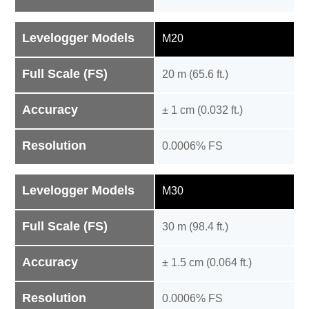
Levelogger Models
M20
Full Scale (FS)
20 m (65.6 ft.)
Accuracy
± 1 cm (0.032 ft.)
Resolution
0.0006% FS
Levelogger Models
M30
Full Scale (FS)
30 m (98.4 ft.)
Accuracy
± 1.5 cm (0.064 ft.)
Resolution
0.0006% FS