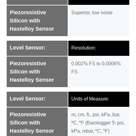
Piezoresistive
Superior, low noise
Silicon with
Hastelloy Sensor
Level Sensor:
Resolution:
Piezoresistive
0.002% FS to 0.0006%
Silicon with
FS
Hastelloy Sensor
Level Sensor:
Units of Measure:
Piezoresistive
m, cm, ft., psi, kPa, bar,
Silicon with
ºC. ºF (Barologger 5: psi,
Hastelloy Sensor
kPa, mbar, ºC, ºF)