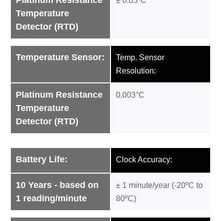
Platinum Resistance
± 0.05ºC
Temperature
Detector (RTD)
Temperature Sensor:
Temp. Sensor
Resolution:
Platinum Resistance
0.003°C
Temperature
Detector (RTD)
Battery Life:
Clock Accuracy:
10 Years - based on
± 1 minute/year (-20ºC to
1 reading/minute
80ºC)