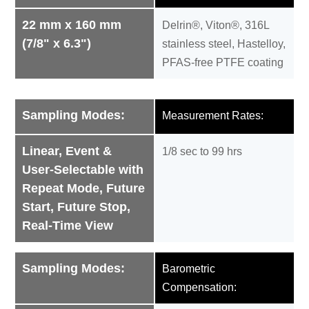
22 mm x 160 mm
Delrin®, Viton®, 316L
(7/8" x 6.3")
stainless steel, Hastelloy,
PFAS-free PTFE coating
Sampling Modes:
Measurement Rates:
Linear, Event &
1/8 sec to 99 hrs
User-Selectable with
Repeat Mode, Future
Start, Future Stop,
Real-Time View
Sampling Modes:
Barometric
Compensation: