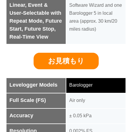
Linear, Event &
Software Wizard and one
User-Selectable with
Barologger 5 in local
Repeat Mode, Future
area (approx. 30 km/20
Start, Future Stop,
miles radius)
Real-Time View
お見積もり
Levelogger Models
Barologger
Full Scale (FS)
Air only
Accuracy
± 0.05 kPa
Resolution
0.002% FS