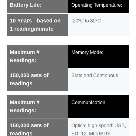
Battery Life:
Operating Temperature:
10 Years - based on
-20ºC to 80ºC
1 reading/minute
Maximum #
Memory Mode:
Readings:
150,000 sets of
Slate and Continuous
readings
Maximum #
Communication:
Readings:
150,000 sets of
Optical high-speed: USB,
readings
SDI-12, MODBUS