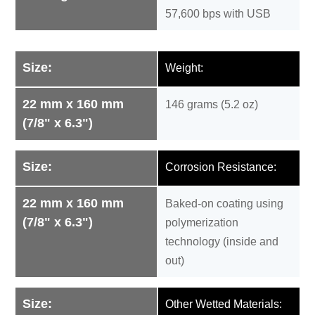
57,600 bps with USB
Size:
Weight:
22 mm x 160 mm
146 grams (5.2 oz)
(7/8" x 6.3")
Size:
Corrosion Resistance:
22 mm x 160 mm
Baked-on coating using
(7/8" x 6.3")
polymerization
technology (inside and
out)
Size:
Other Wetted Materials: