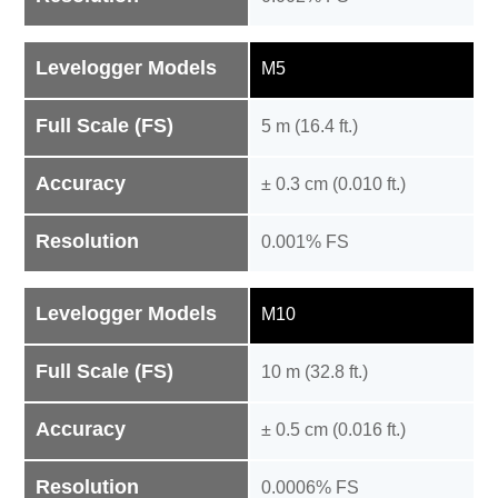
Levelogger Models
M5
Full Scale (FS)
5 m (16.4 ft.)
Accuracy
± 0.3 cm (0.010 ft.)
Resolution
0.001% FS
Levelogger Models
M10
Full Scale (FS)
10 m (32.8 ft.)
Accuracy
± 0.5 cm (0.016 ft.)
Resolution
0.0006% FS