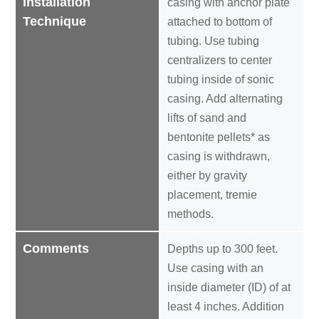
Installation
casing with anchor plate
Technique
attached to bottom of
tubing. Use tubing
centralizers to center
tubing inside of sonic
casing. Add alternating
lifts of sand and
bentonite pellets* as
casing is withdrawn,
either by gravity
placement, tremie
methods.
Comments
Depths up to 300 feet.
Use casing with an
inside diameter (ID) of at
least 4 inches. Addition