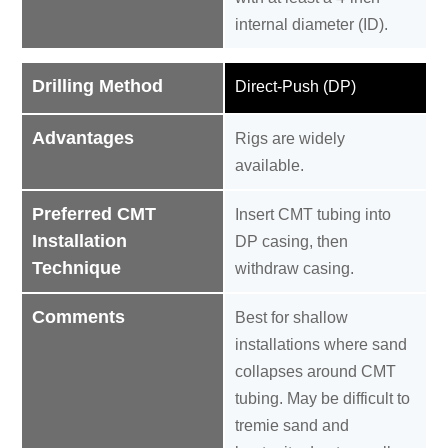
internal diameter (ID).
Drilling Method
Direct-Push (DP)
Advantages
Rigs are widely
available.
Preferred CMT
Insert CMT tubing into
Installation
DP casing, then
Technique
withdraw casing.
Comments
Best for shallow
installations where sand
collapses around CMT
tubing. May be difficult to
tremie sand and