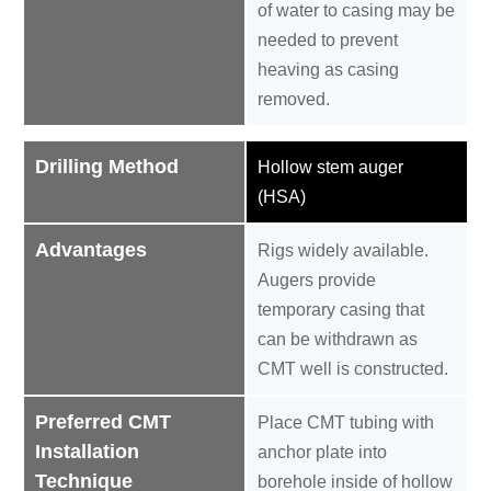
of water to casing may be
needed to prevent
heaving as casing
removed.
Drilling Method
Hollow stem auger
(HSA)
Advantages
Rigs widely available.
Augers provide
temporary casing that
can be withdrawn as
CMT well is constructed.
Preferred CMT
Place CMT tubing with
Installation
anchor plate into
Technique
borehole inside of hollow