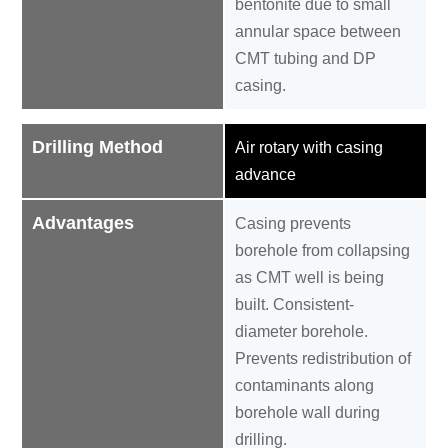
bentonite due to small
annular space between
CMT tubing and DP
casing.
Drilling Method
Air rotary with casing
advance
Advantages
Casing prevents
borehole from collapsing
as CMT well is being
built. Consistent-
diameter borehole.
Prevents redistribution of
contaminants along
borehole wall during
drilling.