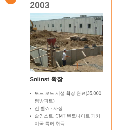
2003
Solinst 확장
토드 로드 시설 확장 완료(35,000
평방피트)
진 벨쇼 - 사장
솔인스트, CMT 벤토나이트 패커
미국 특허 취득