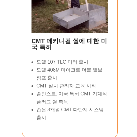
CMT 메카니컬 씰에 대한 미
국 특허
모델 107 TLC 미터 출시
모델 408M 마이크로 더블 밸브
펌프 출시
CMT 설치 관리자 교육 시작
솔인스트, 미국 특허 CMT 기계식
플러그 씰 획득
좁은 3채널 CMT 다단계 시스템
출시