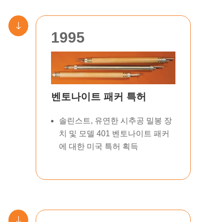
"
1995
벤토나이트 패커 특허
솔린스트, 유연한 시추공 밀봉 장
치 및 모델 401 벤토나이트 패커
에 대한 미국 특허 획득
"