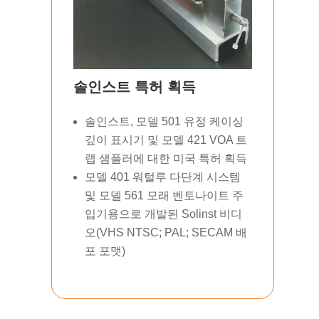
솔인스트 특허 획득
솔인스트, 모델 501 유정 케이싱
깊이 표시기 및 모델 421 VOA 트
랩 샘플러에 대한 미국 특허 획득
모델 401 워털루 다단계 시스템
및 모델 561 모래 벤토나이트 주
입기용으로 개발된 Solinst 비디
오(VHS NTSC; PAL; SECAM 배
포 포맷)