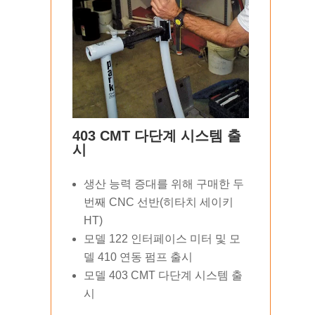
403 CMT 다단계 시스템 출
시
생산 능력 증대를 위해 구매한 두
번째 CNC 선반(히타치 세이키
HT)
모델 122 인터페이스 미터 및 모
델 410 연동 펌프 출시
모델 403 CMT 다단계 시스템 출
시