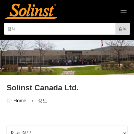
Solinst Canada Ltd.

Home
5
정보