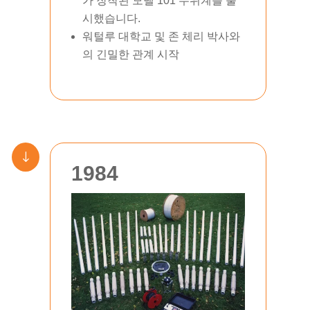
가 장착된 모델 101 수위계를 출
시했습니다.
워털루 대학교 및 존 체리 박사와
의 긴밀한 관계 시작
"
1984