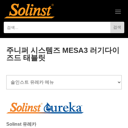
주니퍼 시스템즈 MESA3 러기다이
즈드 태블릿
Solinst 유레카