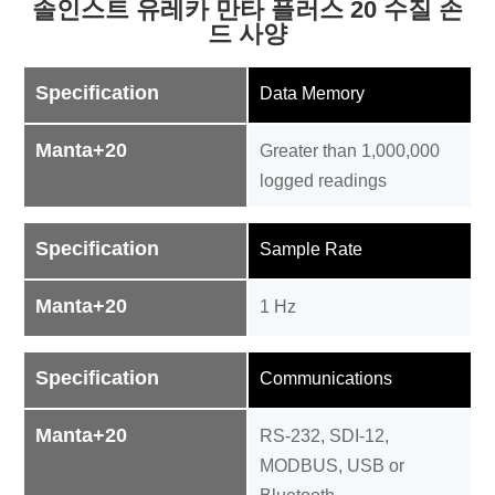
솔인스트 유레카 만타 플러스 20 수질 손
드 사양
Specification
Data Memory
Manta+20
Greater than 1,000,000
logged readings
Specification
Sample Rate
Manta+20
1 Hz
Specification
Communications
Manta+20
RS-232, SDI-12,
MODBUS, USB or