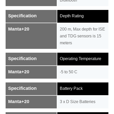
Bluetooth
Specification
Depth Rating
Manta+20
200 m, Max depth for ISE
and TDG sensors is 15
meters
Specification
Operating Temperature
Manta+20
-5 to 50 C
Specification
Battery Pack
Manta+20
3 x D Size Batteries