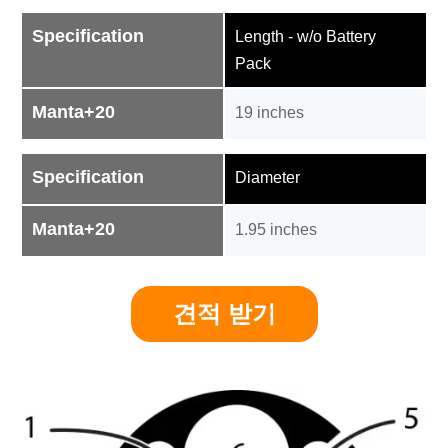
Specification
Length - w/o Battery
Pack
Manta+20
19 inches
Specification
Diameter
Manta+20
1.95 inches
견적 받기