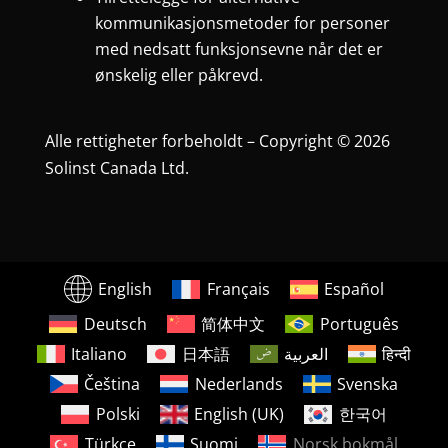
kommunikasjonsmetoder for personer
med nedsatt funksjonsevne når det er
ønskelig eller påkrevd.
Alle rettigheter forbeholdt – Copyright © 2026
Solinst Canada Ltd.
English
Français
Español
Deutsch
简体中文
Português
Italiano
日本語
العربية
हिन्दी
Čeština
Nederlands
Svenska
Polski
English (UK)
한국어
Türkçe
Suomi
Norsk bokmål