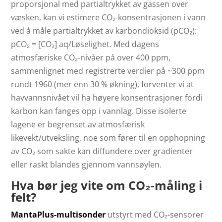
proporsjonal med partialtrykket av gassen over
væsken, kan vi estimere CO₂-konsentrasjonen i vann
ved å måle partialtrykket av karbondioksid (pCO₂):
pCO₂ = [CO₂] aq/Løselighet. Med dagens
atmosfæriske CO₂-nivåer på over 400 ppm,
sammenlignet med registrerte verdier på ~300 ppm
rundt 1960 (mer enn 30 % økning), forventer vi at
havvannsnivået vil ha høyere konsentrasjoner fordi
karbon kan fanges opp i vannlag. Disse isolerte
lagene er begrenset av atmosfærisk
likevekt/utveksling, noe som fører til en opphopning
av CO₂ som sakte kan diffundere over gradienter
eller raskt blandes gjennom vannsøylen.
Hva bør jeg vite om CO₂-måling i
felt?
MantaPlus-multisonder
utstyrt med CO₂-sensorer