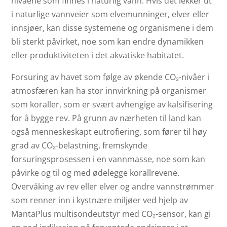
nivåene som finnes i naturlig vann. Hvis det lekker ut
i naturlige vannveier som elvemunninger, elver eller
innsjøer, kan disse systemene og organismene i dem
bli sterkt påvirket, noe som kan endre dynamikken
eller produktiviteten i det akvatiske habitatet.
Forsuring av havet som følge av økende CO₂-nivåer i
atmosfæren kan ha stor innvirkning på organismer
som koraller, som er svært avhengige av kalsifisering
for å bygge rev. På grunn av nærheten til land kan
også menneskeskapt eutrofiering, som fører til høy
grad av CO₂-belastning, fremskynde
forsuringsprosessen i en vannmasse, noe som kan
påvirke og til og med ødelegge korallrevene.
Overvåking av rev eller elver og andre vannstrømmer
som renner inn i kystnære miljøer ved hjelp av
MantaPlus multisondeutstyr med CO₂-sensor, kan gi