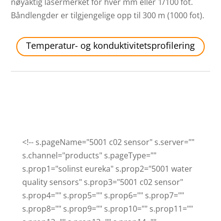
nøyaktig lasermerket for hver mm eller 1/100 fot.
Båndlengder er tilgjengelige opp til 300 m (1000 fot).
Temperatur- og konduktivitetsprofilering
<!-- s.pageName="5001 c02 sensor" s.server=""
s.channel="products" s.pageType=""
s.prop1="solinst eureka" s.prop2="5001 water
quality sensors" s.prop3="5001 c02 sensor"
s.prop4="" s.prop5="" s.prop6="" s.prop7=""
s.prop8="" s.prop9="" s.prop10="" s.prop11=""