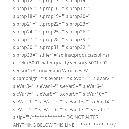
s.prop12="" s.prop13="" s.prop14=""
s.prop15="" s.prop16="" s.prop17=""
s.prop18="" s.prop19="" s.prop20=""
s.prop21="" s.prop22="" s.prop23=""
s.prop24="" s.prop25="" s.prop26=""
s.prop27="" s.prop28="" s.prop29=""
s.prop30="" s.prop31="" s.prop32=""
s.prop33="" s.hier1="solinst:products:solinst
eureka:5001 water quality sensors:5001 c02
sensor" /* Conversion Variables */
s.campaign="" s.events="" s.eVar1="" s.eVar2=""
s.eVar3="" s.eVar4="" s.eVar5="" s.eVar6=""
s.eVar7="" s.eVar8="" s.eVar9="" s.eVar10=""
s.eVar11="" s.eVar12="" s.eVar13="" s.eVar14=""
s.eVar15="" s.eVar16="" s.eVar17="" s.state=""
s.zip="" /************* DO NOT ALTER
ANYTHING BELOW THIS LINE ! **************/