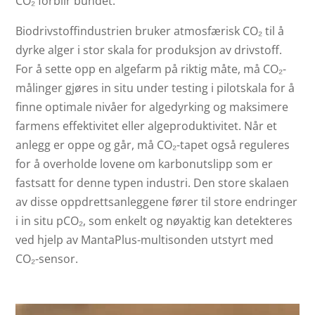
CO₂ forblir bundet.
Biodrivstoffindustrien bruker atmosfærisk CO₂ til å
dyrke alger i stor skala for produksjon av drivstoff.
For å sette opp en algefarm på riktig måte, må CO₂-
målinger gjøres in situ under testing i pilotskala for å
finne optimale nivåer for algedyrking og maksimere
farmens effektivitet eller algeproduktivitet. Når et
anlegg er oppe og går, må CO₂-tapet også reguleres
for å overholde lovene om karbonutslipp som er
fastsatt for denne typen industri. Den store skalaen
av disse oppdrettsanleggene fører til store endringer
i in situ pCO₂, som enkelt og nøyaktig kan detekteres
ved hjelp av MantaPlus-multisonden utstyrt med
CO₂-sensor.