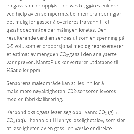
en gass som er oppløst i en væske, gjøres enklere
ved hjelp av en semipermeabel membran som gjør
det mulig for gasser å overføres fra vann til et
gasshodeområde der målingen foretas. Den
resulterende verdien sendes ut som en spenning på
0-5 volt, som er proporsjonal med og representerer
et estimat av mengden CO₂-gass i den analyserte
vannprøven. MantaPlus konverterer utdataene til
%Sat eller ppm.
Sensorens måleområde kan stilles inn for å
maksimere nøyaktigheten. C02-sensoren leveres
med en fabrikkalibrering.
Karbondioksidgass løser seg opp i vann: CO₂ (g) ↔
CO₂ (aq). I henhold til Henrys løselighetslov, som sier
at løseligheten av en gass i en væske er direkte