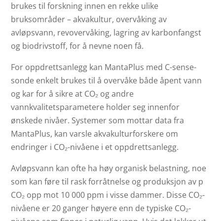
brukes til forskning innen en rekke ulike
bruksområder – akvakultur, overvåking av
avløpsvann, revovervåking, lagring av karbonfangst
og biodrivstoff, for å nevne noen få.
For oppdrettsanlegg kan MantaPlus med C-sense-
sonde enkelt brukes til å overvåke både åpent vann
og kar for å sikre at CO₂ og andre
vannkvalitetsparametere holder seg innenfor
ønskede nivåer. Systemer som mottar data fra
MantaPlus, kan varsle akvakulturforskere om
endringer i CO₂-nivåene i et oppdrettsanlegg.
Avløpsvann kan ofte ha høy organisk belastning, noe
som kan føre til rask forråtnelse og produksjon av p
CO₂ opp mot 10 000 ppm i visse dammer. Disse CO₂-
nivåene er 20 ganger høyere enn de typiske CO₂-