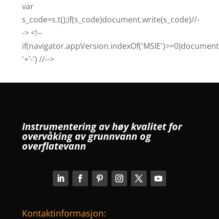
var
s_code=s.t();if(s_code)document.write(s_code)//-
-> <!--
if(navigator.appVersion.indexOf('MSIE')>=0)document.
'+'-') //-->
Instrumentering av høy kvalitet for
overvåking av grunnvann og
overflatevann
Kontaktinformasjon: