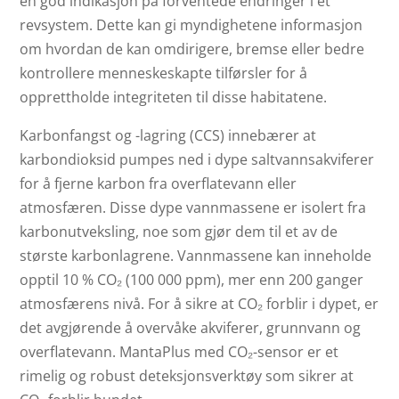
en god indikasjon på forventede endringer i et
revsystem. Dette kan gi myndighetene informasjon
om hvordan de kan omdirigere, bremse eller bedre
kontrollere menneskeskapte tilførsler for å
opprettholde integriteten til disse habitatene.
Karbonfangst og -lagring (CCS) innebærer at
karbondioksid pumpes ned i dype saltvannsakviferer
for å fjerne karbon fra overflatevann eller
atmosfæren. Disse dype vannmassene er isolert fra
karbonutveksling, noe som gjør dem til et av de
største karbonlagrene. Vannmassene kan inneholde
opptil 10 % CO₂ (100 000 ppm), mer enn 200 ganger
atmosfærens nivå. For å sikre at CO₂ forblir i dypet, er
det avgjørende å overvåke akviferer, grunnvann og
overflatevann. MantaPlus med CO₂-sensor er et
rimelig og robust deteksjonsverktøy som sikrer at