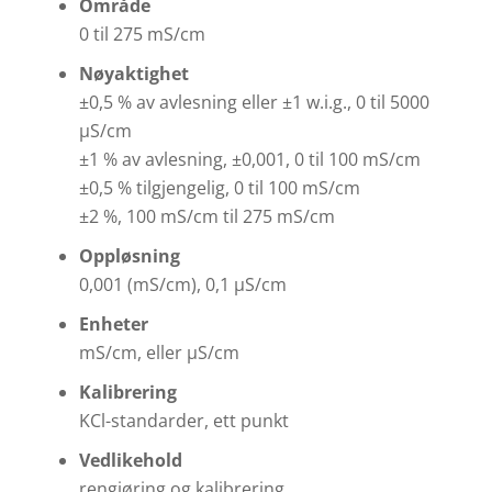
Område
0 til 275 mS/cm
Nøyaktighet
±0,5 % av avlesning eller ±1 w.i.g., 0 til 5000
µS/cm
±1 % av avlesning, ±0,001, 0 til 100 mS/cm
±0,5 % tilgjengelig, 0 til 100 mS/cm
±2 %, 100 mS/cm til 275 mS/cm
Oppløsning
0,001 (mS/cm), 0,1 µS/cm
Enheter
mS/cm, eller µS/cm
Kalibrering
KCl-standarder, ett punkt
Vedlikehold
rengjøring og kalibrering