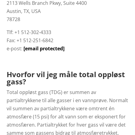
2113 Wells Branch Pkwy, Suite 4400
Austin, TX, USA
78728
Tlf: +1 512-302-4333
Fax: +1 512-251-6842
e-post:
[email protected]
Hvorfor vil jeg måle total oppløst
gass?
Total oppløst gass (TDG) er summen av
partialtrykkene til alle gasser i en vannprøve. Normalt
vil summen av partialtrykkene være omtrent én
atmosfære (15 psi) for alt vann som er eksponert for
atmosfæren. Partialtrykket for hver gass vil være det
samme som gassens bidrag til atmosfæretrykket,