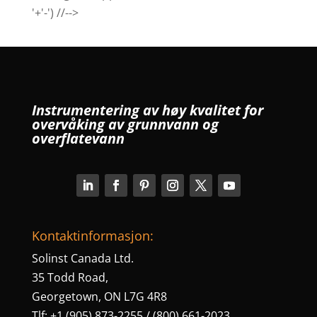
'+'-') //-->
Instrumentering av høy kvalitet for
overvåking av grunnvann og
overflatevann
Kontaktinformasjon:
Solinst Canada Ltd.
35 Todd Road,
Georgetown, ON L7G 4R8
Tlf: +1 (905) 873-2255 / (800) 661-2023