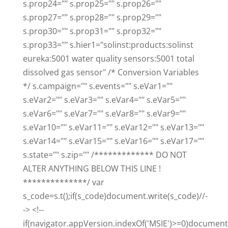
s.prop24="" s.prop25="" s.prop26=""
s.prop27="" s.prop28="" s.prop29=""
s.prop30="" s.prop31="" s.prop32=""
s.prop33="" s.hier1="solinst:products:solinst
eureka:5001 water quality sensors:5001 total
dissolved gas sensor" /* Conversion Variables
*/ s.campaign="" s.events="" s.eVar1=""
s.eVar2="" s.eVar3="" s.eVar4="" s.eVar5=""
s.eVar6="" s.eVar7="" s.eVar8="" s.eVar9=""
s.eVar10="" s.eVar11="" s.eVar12="" s.eVar13=""
s.eVar14="" s.eVar15="" s.eVar16="" s.eVar17=""
s.state="" s.zip="" /************* DO NOT
ALTER ANYTHING BELOW THIS LINE !
**************/ var
s_code=s.t();if(s_code)document.write(s_code)//-
-> <!--
if(navigator.appVersion.indexOf('MSIE')>=0)document.