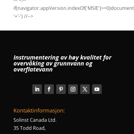
if(navigator.appVersion.indexOf('MSIE')>=0)document.
'+'-') //-->
Instrumentering av høy kvalitet for
overvåking av grunnvann og
overflatevann
Kontaktinformasjon:
Solinst Canada Ltd.
35 Todd Road,