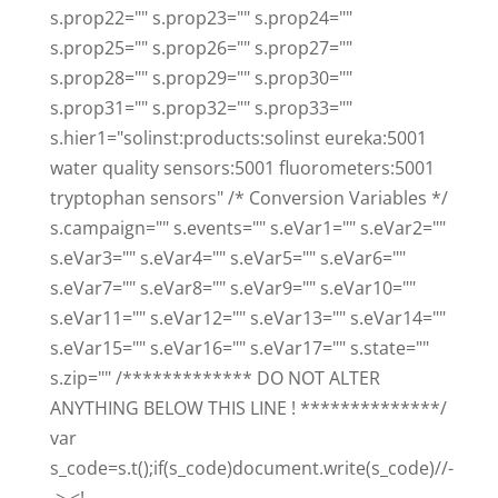
s.prop22="" s.prop23="" s.prop24=""
s.prop25="" s.prop26="" s.prop27=""
s.prop28="" s.prop29="" s.prop30=""
s.prop31="" s.prop32="" s.prop33=""
s.hier1="solinst:products:solinst eureka:5001
water quality sensors:5001 fluorometers:5001
tryptophan sensors" /* Conversion Variables */
s.campaign="" s.events="" s.eVar1="" s.eVar2=""
s.eVar3="" s.eVar4="" s.eVar5="" s.eVar6=""
s.eVar7="" s.eVar8="" s.eVar9="" s.eVar10=""
s.eVar11="" s.eVar12="" s.eVar13="" s.eVar14=""
s.eVar15="" s.eVar16="" s.eVar17="" s.state=""
s.zip="" /************* DO NOT ALTER
ANYTHING BELOW THIS LINE ! **************/
var
s_code=s.t();if(s_code)document.write(s_code)//-
-> <!--