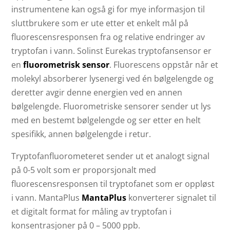
instrumentene kan også gi for mye informasjon til
sluttbrukere som er ute etter et enkelt mål på
fluorescensresponsen fra og relative endringer av
tryptofan i vann. Solinst Eurekas tryptofansensor er
en
fluorometrisk sensor
. Fluorescens oppstår når et
molekyl absorberer lysenergi ved én bølgelengde og
deretter avgir denne energien ved en annen
bølgelengde. Fluorometriske sensorer sender ut lys
med en bestemt bølgelengde og ser etter en helt
spesifikk, annen bølgelengde i retur.
Tryptofanfluorometeret sender ut et analogt signal
på 0-5 volt som er proporsjonalt med
fluorescensresponsen til tryptofanet som er oppløst
i vann. MantaPlus
MantaPlus
konverterer signalet til
et digitalt format for måling av tryptofan i
konsentrasjoner på 0 – 5000 ppb.