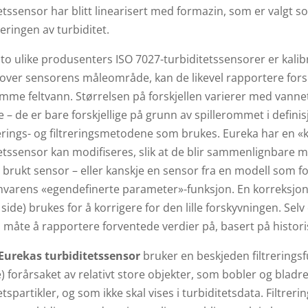
etssensor har blitt linearisert med formazin, som er valgt 
seringen av turbiditet.
 to ulike produsenters ISO 7027-turbiditetssensorer er ka
over sensorens måleområde, kan de likevel rapportere forsk
amme feltvann. Størrelsen på forskjellen varierer med vann
le – de er bare forskjellige på grunn av spillerommet i defini
erings- og filtreringsmetodene som brukes. Eureka har en «
etssensor kan modifiseres, slik at de blir sammenlignbare 
e brukt sensor – eller kanskje en sensor fra en modell som fo
arens «egendefinerte parameter»-funksjon. En korreksjonsfa
side) brukes for å korrigere for den lille forskyvningen. Sel
 måte å rapportere forventede verdier på, basert på histori
 Eurekas turbiditetssensor
bruker en beskjeden filtreringsf
) forårsaket av relativt store objekter, som bobler og bladr
etspartikler, og som ikke skal vises i turbiditetsdata. Filtre