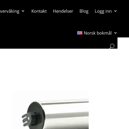
overvåking
Kontakt
Hendelser
Blog
Logg inn
Norsk bokmål