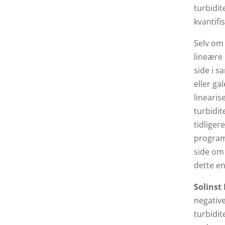
turbidit
kvantifi
Selv om
lineære 
side i s
eller ga
linearis
turbidit
tidliger
programv
side om 
dette en
Solinst
negative
turbidit