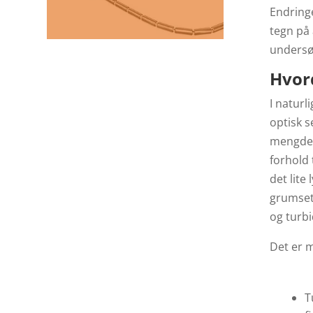
Endringe
tegn på 
undersø
Hvor
I naturl
optisk s
mengden 
forhold 
det lite
grumsete
og turbi
Det er 
T