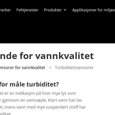
merker
Felttjenester
Produkter
Applikasjoner for miljø
onde for vannkvalitet
ensorer for vannkvalitet
Turbiditetssensorer
5
or måle turbiditet?
et er en indikasjon på hvor mye lys som
r gjennom en vannsøyle. Klart vann har lav
tet, mens vann med mye suspendert stoff har
iditet.