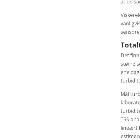
at de sa
Viskerel
vanligvi
sensoren
Total
Det finn
størrels
ene dag
turbidit
Mål turb
laborat
turbidit
TSS-anal
lineært
estimere