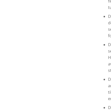
f
t
D
d
s
f
D
s
H
a
s
D
a
t
e
D