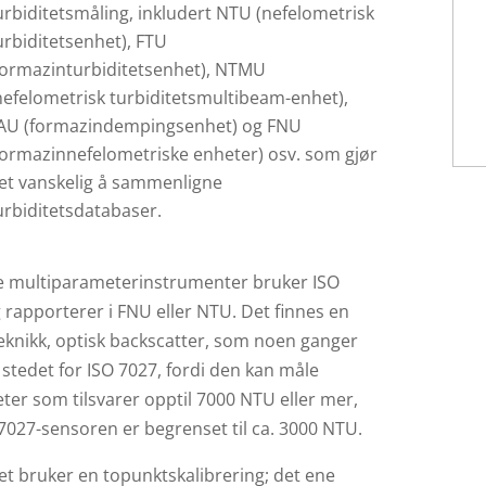
urbiditetsmåling, inkludert NTU (nefelometrisk
urbiditetsenhet), FTU
formazinturbiditetsenhet), NTMU
nefelometrisk turbiditetsmultibeam-enhet),
AU (formazindempingsenhet) og FNU
formazinnefelometriske enheter) osv. som gjør
et vanskelig å sammenligne
urbiditetsdatabaser.
te multiparameterinstrumenter bruker ISO
 rapporterer i FNU eller NTU. Det finnes en
eknikk, optisk backscatter, som noen ganger
 stedet for ISO 7027, fordi den kan måle
eter som tilsvarer opptil 7000 NTU eller mer,
7027-sensoren er begrenset til ca. 3000 NTU.
et bruker en topunktskalibrering; det ene