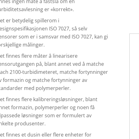
innes ingen måte å fastslå om en
urbiditetsavlesning er «korrekt».
et er betydelig spillerom i
esignspesifikasjonen ISO 7027, så selv
ensorer som er i samsvar med ISO 7027, kan gi
orskjellige målinger.
et finnes flere måter å linearisere
ensorutgangen på, blant annet ved å matche
ach 2100-turbidimeteret, matche fortynninger
v formazin og matche fortynninger av
tandarder med polymerperler.
et finnes flere kalibreringsløsninger, blant
nnet formazin, polymerperler og noen få
ilpassede løsninger som er formulert av
nkelte produsenter.
et finnes et dusin eller flere enheter for