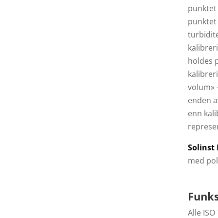
punktet 
punktet
turbidit
kalibrer
holdes 
kalibrer
volum» –
enden av
enn kali
represe
Solinst
med pol
Funks
Alle IS