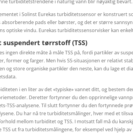
nne turbiditetstrendene i naturlig vann blir nøyaktig bevart.
ementet i Solinst Eurekas turbiditetssensor er konstruert 
s absorberende pads eller børster, og det er større sannsyn
s optiske vindu. Eurekas turbiditetssensorvisker kan enkelt 
t suspendert tørrstoff (TSS)
es ingen direkte måte å måle TSS på, fordi partikler av suspe
er, former og farger. Men hvis SS-situasjonen er relativt stabi
en og store organiske partikler den neste, kan du lage et
etsdata.
iditeten i en liter av det «typiske» vannet ditt, og bestem d
oriemetoder. Deretter fortynner du den opprinnelige vannp
ets-TSS-analysene. Til slutt fortynner du den fortynnede prø
ysene. Du har nå tre turbiditetsmålinger, hver med et tilsvar
 forhold mellom turbiditet og TSS. I motsatt fall må du ka
 TSS ut fra turbiditetsmålingene, for eksempel ved hjelp av 