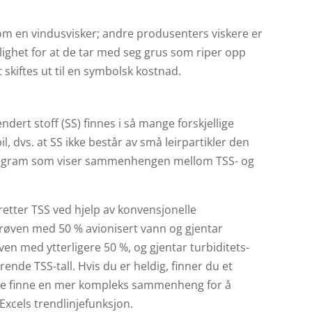
som en vindusvisker; andre produsenters viskere er
lighet for at de tar med seg grus som riper opp
skiftes ut til en symbolsk kostnad.
ndert stoff (SS) finnes i så mange forskjellige
l, dvs. at SS ikke består av små leirpartikler den
 diagram som viser sammenhengen mellom TSS- og
eretter TSS ved hjelp av konvensjonelle
røven med 50 % avionisert vann og gjentar
ven med ytterligere 50 %, og gjentar turbiditets-
ende TSS-tall. Hvis du er heldig, finner du et
nskje finne en mer kompleks sammenheng for å
Excels trendlinjefunksjon.