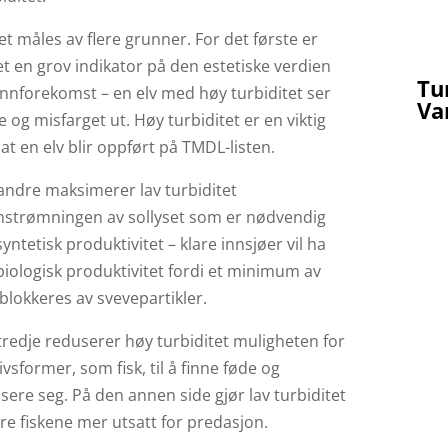
et måles av flere grunner. For det første er
et en grov indikator på den estetiske verdien
Tu
nnforekomst – en elv med høy turbiditet ser
Va
 og misfarget ut. Høy turbiditet er en viktig
l at en elv blir oppført på TMDL-listen.
andre maksimerer lav turbiditet
strømningen av sollyset som er nødvendig
syntetisk produktivitet – klare innsjøer vil ha
iologisk produktivitet fordi et minimum av
 blokkeres av svevepartikler.
tredje reduserer høy turbiditet muligheten for
ivsformer, som fisk, til å finne føde og
ere seg. På den annen side gjør lav turbiditet
e fiskene mer utsatt for predasjon.