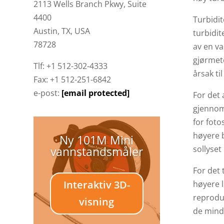
2113 Wells Branch Pkwy, Suite
4400
Turbidit
Austin, TX, USA
turbidit
78728
av en va
gjørmete
Tlf: +1 512-302-4333
årsak ti
Fax: +1 512-251-6842
e-post:
[email protected]
For det 
gjennom
for foto
høyere b
Ny 101M Mini
vannstandsmåler
sollyset
For det 
Interaktiv 3D-
høyere l
reprodus
visning
de mindr