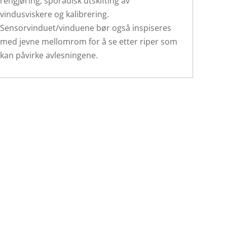
rengjøring, sporadisk utskifting av
vindusviskere og kalibrering.
Sensorvinduet/vinduene bør også inspiseres
med jevne mellomrom for å se etter riper som
kan påvirke avlesningene.