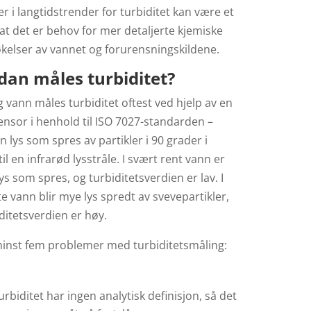
r i langtidstrender for turbiditet kan være et
at det er behov for mer detaljerte kjemiske
kelser av vannet og forurensningskildene.
dan måles turbiditet?
ig vann måles turbiditet oftest ved hjelp av en
ensor i henhold til ISO 7027-standarden –
lys som spres av partikler i 90 grader i
til en infrarød lysstråle. I svært rent vann er
 lys som spres, og turbiditetsverdien er lav. I
 vann blir mye lys spredt av svevepartikler,
ditetsverdien er høy.
minst fem problemer med turbiditetsmåling:
urbiditet har ingen analytisk definisjon, så det