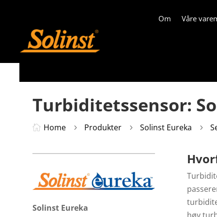
Om
Våre vare
Turbiditetssensor: S
Home
Produkter
Solinst Eureka
S

5
5
5
Hvorf
Turbidit
passere
turbidi
Solinst Eureka
høy turb