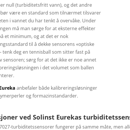
er null (turbiditetsfritt vann), og det andre
 bør være en standard som tilnærmet tilsvarer
eten i vannet du har tenkt å overvåke. Under
ingen må man sørge for at eksterne effekter
på et minimum, og at det er nok
ingsstandard til å dekke sensorens «optiske
 tenk deg en tennisball som sitter fast på
 sensoren; sørg for at det ikke er noe annet
breringsløsningen i det volumet som ballen
nterer.
 Eureka
anbefaler både kalibreringsløsninger
ymerperler og formazinstandarder.
joner ved Solinst Eurekas turbiditetssen
O 7027-turbiditetssensorer fungerer på samme måte, men all