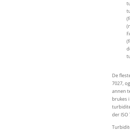
t
t
(
(
F
(
d
t
De fles
7027, og
annen t
brukes i
turbidit
der ISO 
Turbidit