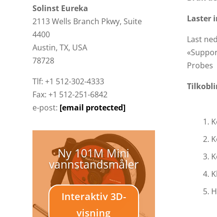
Solinst Eureka
Laster 
2113 Wells Branch Pkwy, Suite
4400
Last ned
Austin, TX, USA
«Suppor
78728
Probes
Tlf: +1 512-302-4333
Tilkobl
Fax: +1 512-251-6842
e-post:
[email protected]
K
K
Ny 101M Mini
K
vannstandsmåler
K
H
Interaktiv 3D-
visning