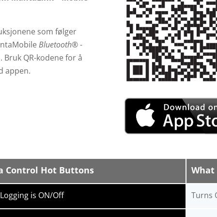
ruksjonene som følger
ntaMobile
Bluetooth®
-
. Bruk QR-kodene for å
ed appen.
 Control Hot Buttons
What 
Logging is ON/Off
Turns 