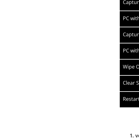
Captur
PC wit
Captur
PC wit
Wipe O
Clear 
Restar
v