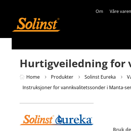
Om
Våre vare
Hurtigveiledning for
Home
Produkter
Solinst Eureka
V

5
5
5
Instruksjoner for vannkvalitetssonder i Manta-se
Bruk de