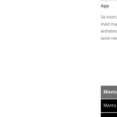
App
Se inst
med ma
enheten
laste n
Manta
Manta 