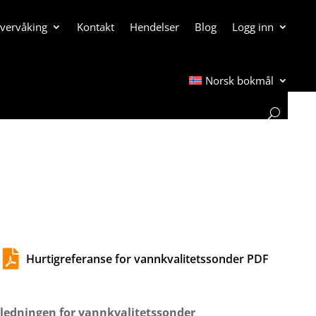
overvåking
Kontakt
Hendelser
Blog
Logg inn
Norsk bokmål

Hurtigreferanse for vannkvalitetssonder PDF
iledningen for vannkvalitetssonder