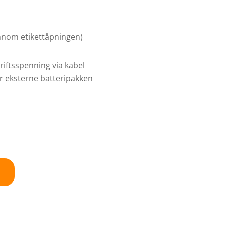
ennom etikettåpningen)
riftsspenning via kabel
er eksterne batteripakken