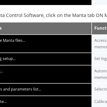
ta Control Software, click on the Manta tab ON
a
Funct
 Manta files...
Access 
memor
 setup...
Set log
...
Automat
memor
s and parameters list...
Select
te...
Calibra