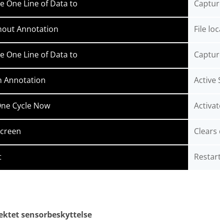
e One Line of Data to
Captur
hout Annotation
File lo
e One Line of Data to
Captur
h Annotation
Active 
ne Cycle Now
Activat
Screen
Clears
t
Restar
ektet sensorbeskyttelse