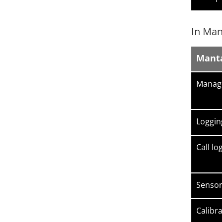
In Man
Mant
Manage
Logging
Call log
Sensor
Calibra