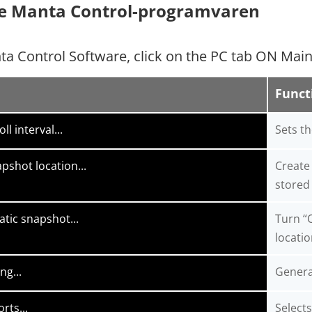
e Manta Control-programvaren
ta Control Software, click on the PC tab ON Ma
Funct
ll interval...
Sets th
pshot location...
Create 
stored
tic snapshot...
Turn “
locatio
ng...
Genera
rts...
Select