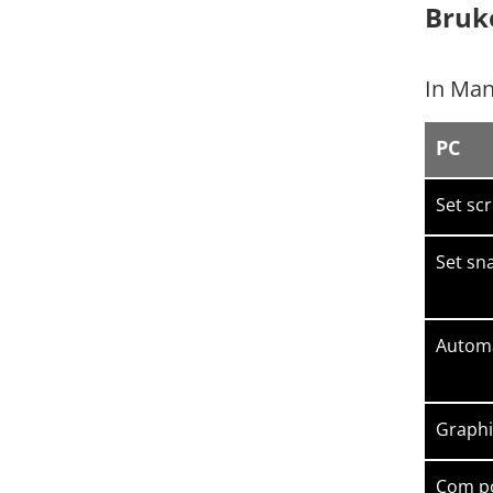
Bruk
In Man
PC
Set scro
Set sna
Automa
Graphi
Com po