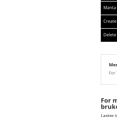
Manta 
Create
Delete
Mer
For
For 
bruk
Laster 