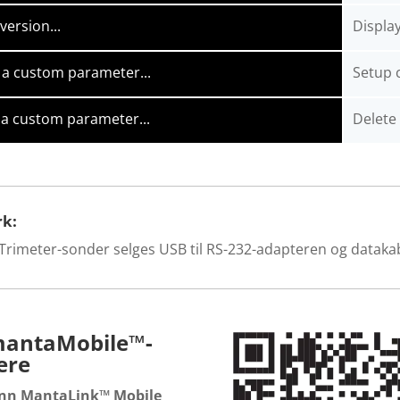
version...
Displa
 a custom parameter...
Setup 
 a custom parameter...
Delete
k:
 Trimeter-sonder selges USB til RS-232-adapteren og dataka
mantaMobile™-
ere
inn MantaLink™ Mobile