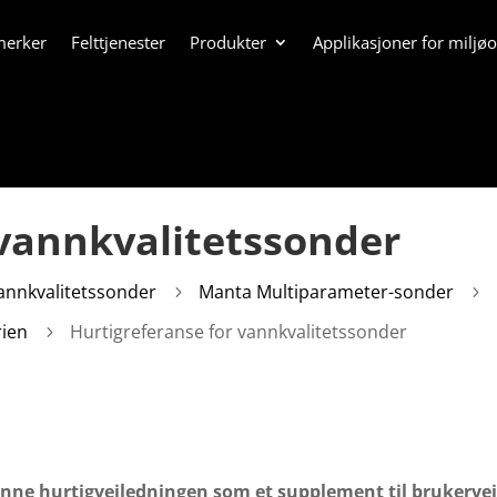
merker
Felttjenester
Produkter
Applikasjoner for miljø
 vannkvalitetssonder
annkvalitetssonder
Manta Multiparameter-sonder
5
5
rien
Hurtigreferanse for vannkvalitetssonder
5
nne hurtigveiledningen som et supplement til brukerve