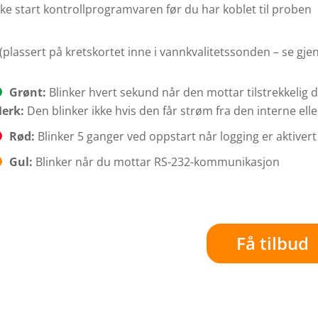
ke start kontrollprogramvaren før du har koblet til proben
(plassert på kretskortet inne i vannkvalitetssonden – se gj
Grønt:
Blinker hvert sekund når den mottar tilstrekkelig d
erk:
Den blinker ikke hvis den får strøm fra den interne ell
Rød:
Blinker 5 ganger ved oppstart når logging er aktivert
Gul:
Blinker når du mottar RS-232-kommunikasjon
Få tilbud