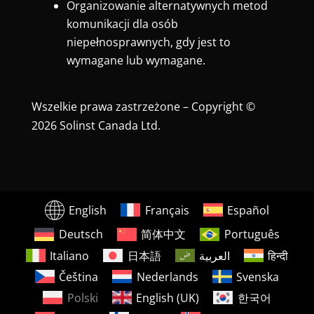
Organizowanie alternatywnych metod
komunikacji dla osób
niepełnosprawnych, gdy jest to
wymagane lub wymagane.
Wszelkie prawa zastrzeżone – Copyright ©
2026 Solinst Canada Ltd.
English
Français
Español
Deutsch
简体中文
Português
Italiano
日本語
العربية
हिन्दी
Čeština
Nederlands
Svenska
Polski
English (UK)
한국어