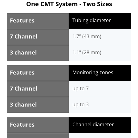
One CMT System - Two Sizes
Features
Tubing diameter
7 Channel
1.7” (43 mm)
3 channel
1.1" (28 mm)
Features
Monitoring zones
7 Channel
up to 7
3 channel
up to 3
Features
Channel diameter