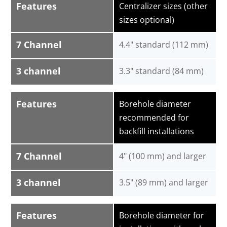
Features
Centralizer sizes (other
sizes optional)
7 Channel
4.4" standard (112 mm)
3 channel
3.3" standard (84 mm)
Features
Borehole diameter
recommended for
backfill installations
7 Channel
4" (100 mm) and larger
3 channel
3.5" (89 mm) and larger
Features
Borehole diameter for