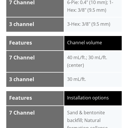
7 Channel
6-Pie: 0.4" (10 mm); 1-
Hex: 3/8" (9.5 mm)
3 channel
3-Hex: 3/8" (9.5 mm)
Features
Channel volume
7 Channel
40 mL/ft.; 30 mL/ft.
(center)
3 channel
30 mL/ft.
Features
Installation options
7 Channel
Sand & bentonite
backfill; Natural