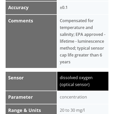
Accuracy
±0.1
Comments
Compensated for
temperature and
salinity; EPA approved -
lifetime - luminescence
method; typical sensor
cap life greater than 6
years
Sensor
dissolved oxygen
(optical sensor)
Parameter
concentration
Range & Units
20 to 30 mg/l