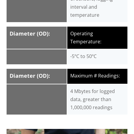
interval and
temperature
Diameter (OD):
Operating
Temperature:
-5ºC to 50ºC
Diameter (OD):
Maximum # Readings:
4 Mbytes for logged
data, greater than
1,000,000 readings