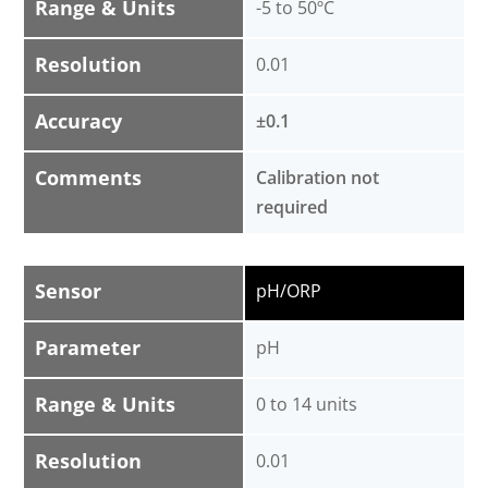
Range & Units
-5 to 50ºC
Resolution
0.01
Accuracy
±0.1
Comments
Calibration not
required
Sensor
pH/ORP
Parameter
pH
Range & Units
0 to 14 units
Resolution
0.01