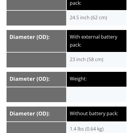
pack:
24.5 inch (62 cm)
Diameter (OD):
With external battery
pack:
23 inch (58 cm)
Diameter (OD):
Weight:
Diameter (OD):
Without battery pack:
1.4 lbs (0.64 kg)