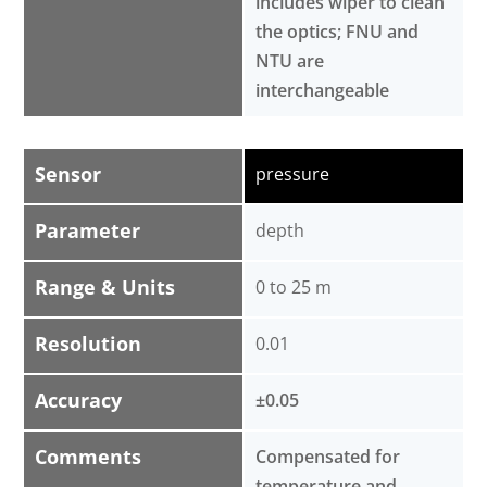
includes wiper to clean
the optics; FNU and
NTU are
interchangeable
Sensor
pressure
Parameter
depth
Range & Units
0 to 25 m
Resolution
0.01
Accuracy
±0.05
Comments
Compensated for
temperature and