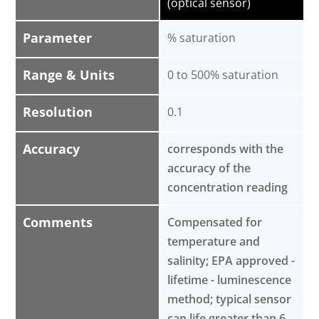
(optical sensor)
Parameter
% saturation
Range & Units
0 to 500% saturation
Resolution
0.1
Accuracy
corresponds with the
accuracy of the
concentration reading
Comments
Compensated for
temperature and
salinity; EPA approved -
lifetime - luminescence
method; typical sensor
cap life greater than 6