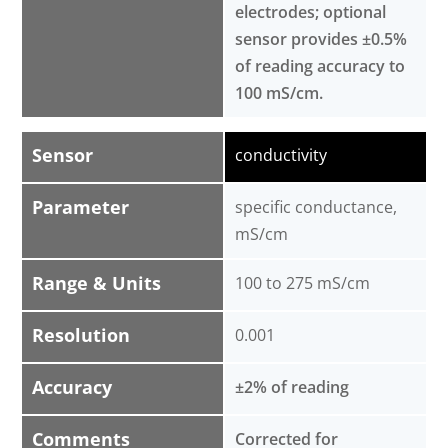
electrodes; optional
sensor provides ±0.5%
of reading accuracy to
100 mS/cm.
Sensor
conductivity
Parameter
specific conductance,
mS/cm
Range & Units
100 to 275 mS/cm
Resolution
0.001
Accuracy
±2% of reading
Comments
Corrected for