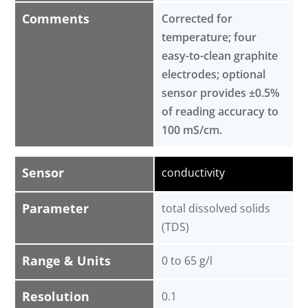
Comments
Corrected for
temperature; four
easy-to-clean graphite
electrodes; optional
sensor provides ±0.5%
of reading accuracy to
100 mS/cm.
Sensor
conductivity
Parameter
total dissolved solids
(TDS)
Range & Units
0 to 65 g/l
Resolution
0.1