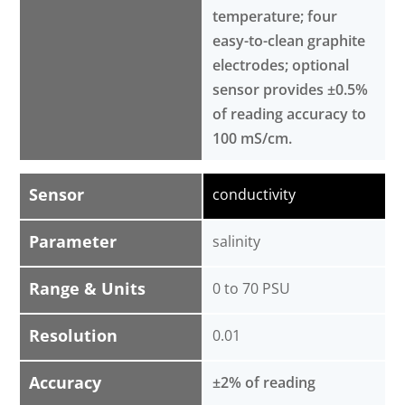
temperature; four
easy-to-clean graphite
electrodes; optional
sensor provides ±0.5%
of reading accuracy to
100 mS/cm.
Sensor
conductivity
Parameter
salinity
Range & Units
0 to 70 PSU
Resolution
0.01
Accuracy
±2% of reading