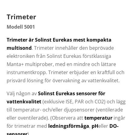
Trimeter
Modell 5001
Trimeter är Solinst Eurekas mest kompakta
multisond
. Trimeter innehåller den beprövade
elektroniken från Solinst Eurekas förstklassiga
Manta+ multiprober, med en mindre och lättare
instrumentkropp. Trimeter erbjuder en kraftfull och
prisvärd lösning för övervakning av vattenkvalitet.
Välj någon av
Solinst Eurekas sensorer för
vattenkvalitet
(exklusive ISE, PAR och CO2) och lägg
till temperatur- och/eller djupsensorer (ventilerade
eller oventilerade). (Observera att
temperatur
ingår
för trimetrar med
ledningsförmåga
,
pH
eller
DO-
sensorer
).