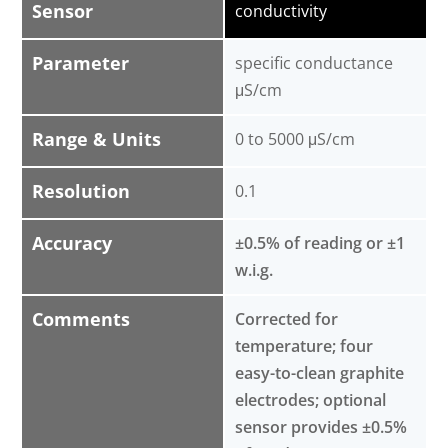
Sensor
conductivity
Parameter
specific conductance
μS/cm
Range & Units
0 to 5000 μS/cm
Resolution
0.1
Accuracy
±0.5% of reading or ±1
w.i.g.
Comments
Corrected for
temperature; four
easy-to-clean graphite
electrodes; optional
sensor provides ±0.5%