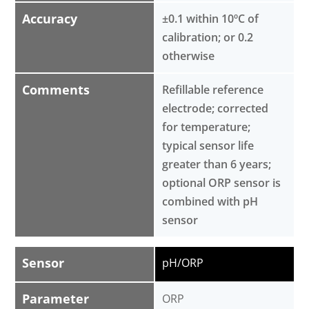
Accuracy
±0.1 within 10ºC of
calibration; or 0.2
otherwise
Comments
Refillable reference
electrode; corrected
for temperature;
typical sensor life
greater than 6 years;
optional ORP sensor is
combined with pH
sensor
Sensor
pH/ORP
Parameter
ORP