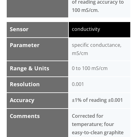
of reading accuracy to
100 mS/cm.
Sensor
conductivity
Parameter
specific conductance,
mS/cm
Range & Units
0 to 100 mS/cm
Resolution
0.001
Accuracy
±1% of reading ±0.001
Comments
Corrected for
temperature; four
easy-to-clean graphite