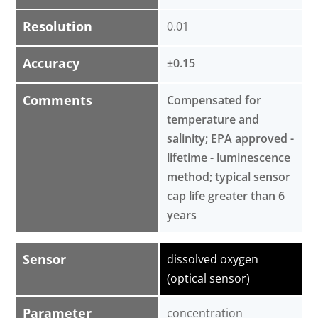
Resolution
0.01
Accuracy
±0.15
Comments
Compensated for
temperature and
salinity; EPA approved -
lifetime - luminescence
method; typical sensor
cap life greater than 6
years
Sensor
dissolved oxygen
(optical sensor)
Parameter
concentration