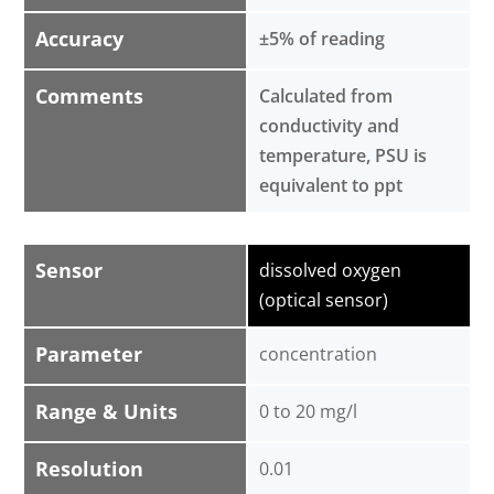
Accuracy
±5% of reading
Comments
Calculated from
conductivity and
temperature, PSU is
equivalent to ppt
Sensor
dissolved oxygen
(optical sensor)
Parameter
concentration
Range & Units
0 to 20 mg/l
Resolution
0.01