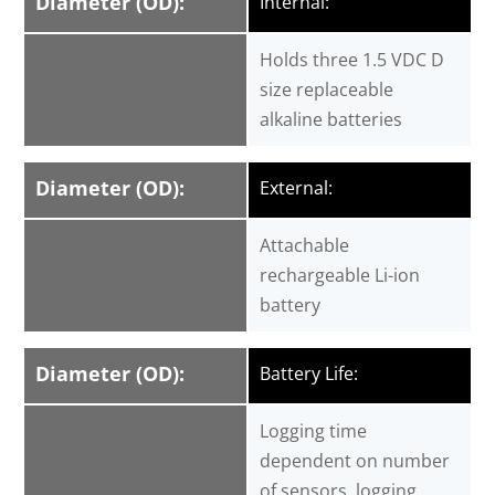
Diameter (OD):
Internal:
Holds three 1.5 VDC D
size replaceable
alkaline batteries
Diameter (OD):
External:
Attachable
rechargeable Li-ion
battery
Diameter (OD):
Battery Life:
Logging time
dependent on number
of sensors, logging