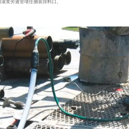
用灌浆旁通管堵住侧装排料口。