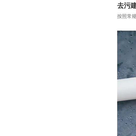
去污
按照常