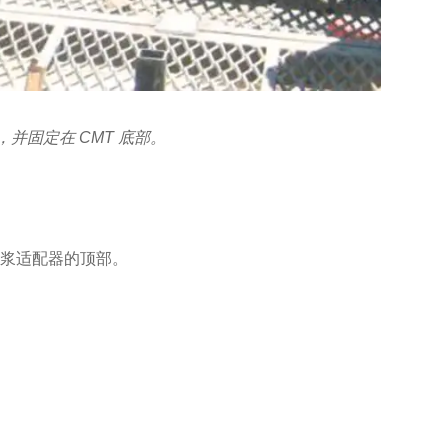
并固定在 CMT 底部。
灌浆适配器的顶部。