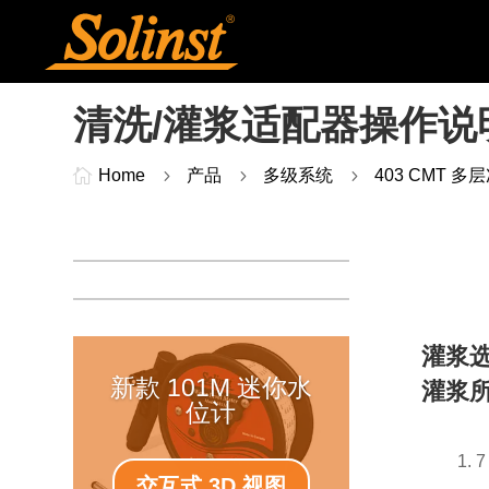
清洗/灌浆适配器操作说

Home
5
产品
5
多级系统
5
403 CMT 多
灌浆
新款 101M 迷你水
灌浆
位计
7
交互式 3D 视图