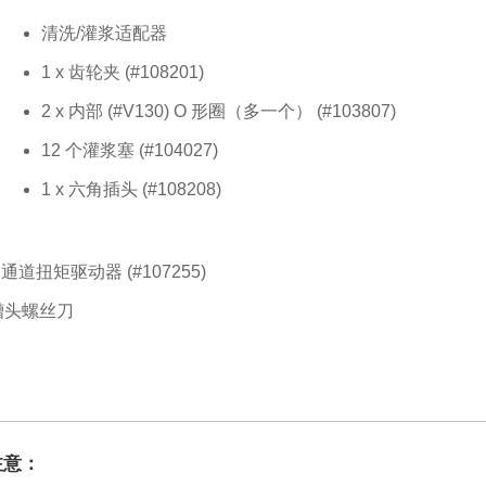
清洗/灌浆适配器
1 x 齿轮夹 (#108201)
2 x 内部 (#V130) O 形圈（多一个） (#103807)
12 个灌浆塞 (#104027)
1 x 六角插头 (#108208)
 通道扭矩驱动器 (#107255)
槽头螺丝刀
注意：