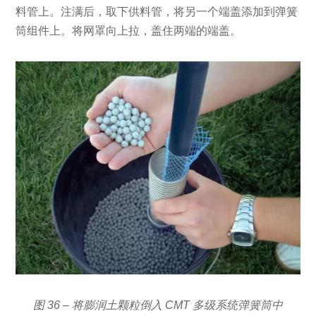
料管上。注满后，取下供料管，将另一个端盖添加到弹簧
筒组件上。将网罩向上拉，盖住两端的端盖。
图 36 – 将膨润土颗粒倒入 CMT 多级系统弹簧筒中