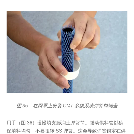
图 35 – 在网罩上安装 CMT 多级系统弹簧筒端盖
用手（图 36）慢慢填充膨润土弹簧筒。摇动供料管以确
保填料均匀。不要扭转 SS 弹簧。这会导致弹簧锁定在供