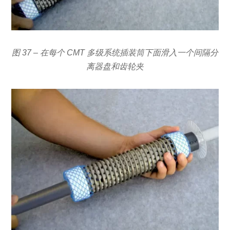
图 37 – 在每个 CMT 多级系统插装筒下面滑入一个间隔分
离器盘和齿轮夹