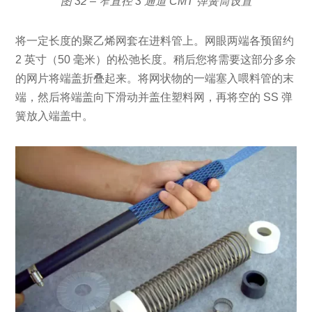
图 32 – 窄直径 3 通道 CMT 弹簧筒设置
将一定长度的聚乙烯网套在进料管上。网眼两端各预留约
2 英寸（50 毫米）的松弛长度。稍后您将需要这部分多余
的网片将端盖折叠起来。将网状物的一端塞入喂料管的末
端，然后将端盖向下滑动并盖住塑料网，再将空的 SS 弹
簧放入端盖中。