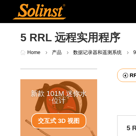
5 RRL 远程实用程序

Home
5
产品
5
数据记录器和遥测系统
5
R
新款 101M 迷你水
位计
交互式 3D 视图
5