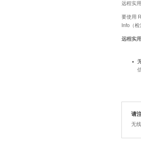
远程实用
要使用 R
Info（
远程实
请
无