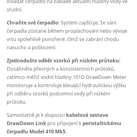
ovládat čerpadlo na základě aktuální hladiny vody ve
studni.
Chraňte své čerpadlo:
Systém zajišťuje, že sání
čerpadla zůstane během proplachování nebo vývoje
vrtu spolehlivě ponořené, čímž se zabrání chodu
nasucho a poškození.
Zjednodušte odběr vzorků při nízkém průtoku:
Dosáhněte přesných a konzistentních průtoků,
zatímco měřič vodní hladiny 101D DrawDown Meter
monitoruje a kontroluje klesající hydraulickou výšku
při odběru vzorků podzemní vody při nízkém
průtoku.
Samostatně je k dispozici
kabelová sestava
DrawDown Link
pro připojení k
peristaltickému
čerpadlu Model 410 Mk5
.