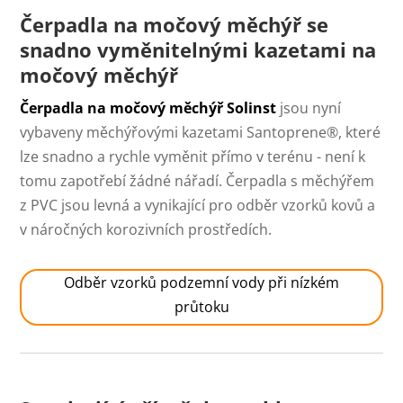
Čerpadla na močový měchýř se
snadno vyměnitelnými kazetami na
močový měchýř
Čerpadla na močový měchýř Solinst
jsou nyní
vybaveny měchýřovými kazetami Santoprene®, které
lze snadno a rychle vyměnit přímo v terénu - není k
tomu zapotřebí žádné nářadí. Čerpadla s měchýřem
z PVC jsou levná a vynikající pro odběr vzorků kovů a
v náročných korozivních prostředích.
Odběr vzorků podzemní vody při nízkém
průtoku