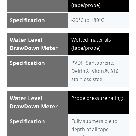
(tape/probe):
Specification
-20°C to +80°C
Water Level
Wetted materials
DrawDown Meter
(tape/probe):
Specification
PVDF, Santoprene,
Delrin®, Viton®, 316
stainless steel
Water Level
Probe pressure rating:
DrawDown Meter
Specification
Fully submersible to
depth of all tape