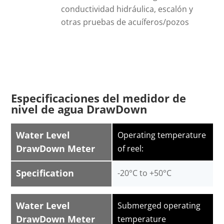
conductividad hidráulica, escalón y
otras pruebas de acuíferos/pozos
Especificaciones del medidor de
nivel de agua DrawDown
Water Level
Operating temperature
DrawDown Meter
of reel:
Specification
-20°C to +50°C
Water Level
Submerged operating
DrawDown Meter
temperature