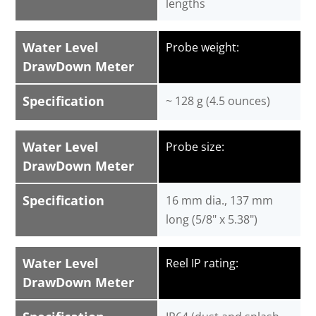
lengths
Water Level
Probe weight:
DrawDown Meter
Specification
~ 128 g (4.5 ounces)
Water Level
Probe size:
DrawDown Meter
Specification
16 mm dia., 137 mm
long (5/8" x 5.38")
Water Level
Reel IP rating:
DrawDown Meter