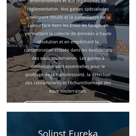
environnement et aux organismes de
réglementation. Nos gaines spécialisées
améliorent l’étude et la surveillance de la
subsurface dans les trous de forage, en
permettant la collecte de données à haute
résolution et en empêchant la
contamination croisée dans les évaluations
des eaux souterraines. Les gaines à
cannelures sont essentielles pour le
profilage de la transmissivité, la détection
des contaminants et l’échantillonnage des
eaux souterraines.
Flexible Liner Underground
Technologies
Solinst Eureka