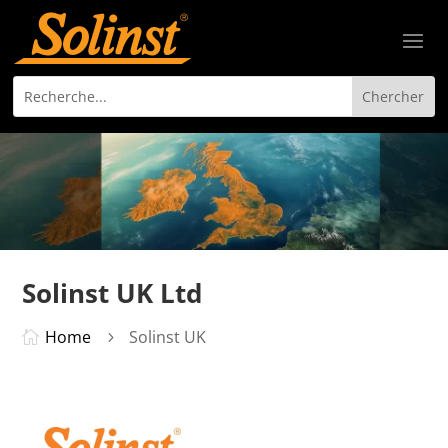
Solinst UK Ltd
Home
Solinst UK

5