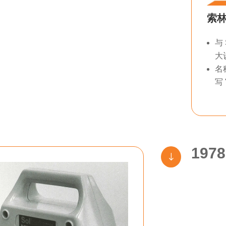
索
与 
大
名
写 "
1978
"