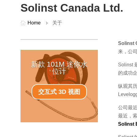
Solinst Canada Ltd.

Home
5
关于
Solinst
来，公
新款 101M 迷你水
Soli
位计
的成功企
纵观其历
交互式 3D 视图
Leve
公司最
最近，索
Solinst