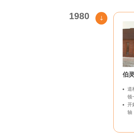
1980
"
伯
道
顿
开
轴