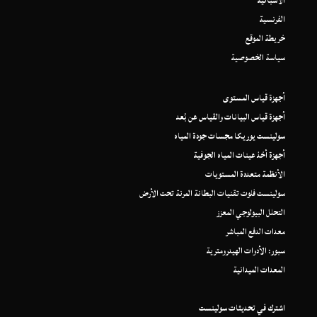
الاسبانية
الفرنسية
خريطة الموقع
سياسة الخصوصية
أجهزة قياس المستوى
أجهزة قياس البيانات والقياس عن بُعد
سولينست يوريكا مجسات جودة المياه
أجهزة أخذ عينات المياه الجوفية
الأنظمة متعددة المستويات
سولينست فلوت تقنيات البطانة المرنة تحت الأرض
التحلل البيولوجي المعزز
معدات الدفع المباشر
سبور: الأدوات الهيدرومترية
المعدات الميدانية
اشترك في تحديثات سولينست