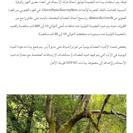
فيك. يتم استخدام بيانات المصيدة لتوثيق أنماط حركة الأسماك في اتجاه مجرى النهر، والوفرة
النسبية الخاصة بالفئة العمرية للأحداث Oncorhynchus mykiss، في الجزء الجنوبي من الجزء
العلوي من Alameda Creek. وتسمح أنماط المصائد المختلفة بالرصد على نطاق واسع من
الظروف، حيث يتم صيد المصيدة اللولبية عند تدفقات أعلى (حوالي 25 إلى 400 قدم مكعب) والصيد
بالمصيدة اللولبية عند مستويات منخفضة (حوالي 10 إلى 40 قدم مكعب).
يفحص علماء الأحياء المصائد يومياً من فبراير/شباط حتى مايو/أيار. يتم جمع بيانات جودة المياه
اليومية في الأيام التي يتم فيها صيد المصائد لاستكشاف الارتباطات المحتملة مع معدلات صيد
الأسماك، ولإضافة إلى مجموعة بيانات SFPUC طويلة الأجل.