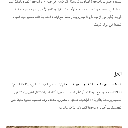
يستغرق جمع بيانات جودة المياه يدويًا يوميًا وقتًا طويلاً، في حين أن أدوات جودة المياه باهظة الثمن
نسبيًا التي يستخدمها العديد من علماء الأحياء تستغرق وقتًا طويلاً على مدار مواسم ميدانية
طويلة. يُظهِر خور ألاميدا ظروفًا هيدرولوجية وامضة، مع ارتفاع احتمالية تلف مسابر جودة المياه
المثبتة في مواقع ثابتة.
الحل:
A
سولينست يوريكا مانتا 30 سوندر لجودة المياه
تم تركيبه على الطرف السفلي من RST التابع لـ
SFPUC، مما يسمح للوحدات بأن تظل المسابر مغمورة أثناء تقلبات تدفق الخور. يتم تشغيل
المسبار بواسطة بطارية 12 فولت يتم شحنها باستمرار باستخدام لوحة شمسية صغيرة مثبتة على
المصيدة. يتم أخذ قراءات جودة المياه كل ثلاث ساعات.