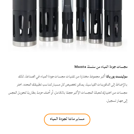
مجسات جودة المياه من سلسلة Manta
سولينست يوريكا
أكبر مجموعة مختارة من تقنيات مجسات جودة المياه في الصناعة. لذلك
بالإضافة إلى التكوينات القياسية، يمكن تخصيص كل مسبار لتناسب تطبيقك المحدد. اختر
مجسات من اختيارك لتعبئة المجسات الأكبر حجمًا بالكامل، أو أضف حزمة بطارية لتحويل المجس
إلى جهاز تسجيل.
مسابر مانتا لجودة المياه