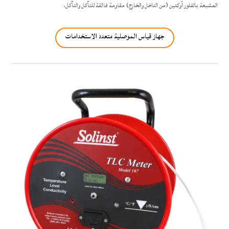
المشبعة بالفلور أوكتين (من الداخل والخارج) مقاومة فائقة للتآكل والتآكل.
جهاز قياس الموصلية متعدد الاستخدامات