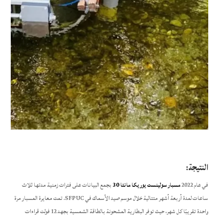
النتيجة:
في عام 2022
مسبار سولينست يوريكا مانتا 30
بجمع البيانات على فترات زمنية مدتها ثلاث
ساعات لمدة أربعة أشهر متتالية خلال موسم صيد الأسماك في SFPUC. تمت معايرة المسبار مرة
واحدة تقريبًا كل شهر، حيث توفر البطارية المشحونة بالطاقة الشمسية بجهد 12 فولت قراءات