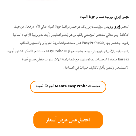
مجس إيزي بروب: مسابر جودة المياه
المجس
إيزي بروب
من سولينست يوريكا، هو جهاز مراقبة جودة المياه عالي الأداء وفعال من حيث
التكلفة. وهو مثالي للفحص الموضعي والقياس عن بُعد والتعليم والأبحاث وتربية الأحياء المائية
وغيرها. يشتمل جهاز EasyProbe20 على مستشعرات لدرجة الحرارة والأكسجين المذاب
والتوصيلية والأس الهيدروجيني، بينما يضيف جهاز EasyProbe30 مستشعر التعكر. تشتهر أجهزة
Eureka متعددة المجسات بموثوقيتها، مع ضمان لمدة ثلاث سنوات يغطي جميع أجهزة
الاستشعار، وتتميز بأقل تكاليف صيانة في الصناعة.
مجسات Manta Easy Probe لجودة المياه
احصل على عرض أسعار