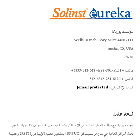
سولنست يوريكا
2113 Wells Branch Pkwy, Suite 4400
Austin, TX, USA
78728
هاتف: + 1 512-302-4333-512-512-4333+
فاكس: + 1 512-251-6842-512
البريد الإلكتروني:
[email protected]
لمحة عامة
كجزء من برنامج مراقبة الموارد المائية في ألاميدا كريك، بالقرب من بلدة سونول، كاليفورنيا، تقوم
لجنة المرافق العامة في سان فرانسيسكو (SFPUC) بتشغيل مصيدة لولبية دوارة (RST) ومصيدة