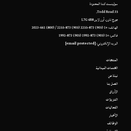
سولينست كندا المحدودة
35 Todd Road,
جورج تاون، أون لاين L7G 4R8
الهاتف: +1 (905) 873-2255 (905) 873-2255 / (800) 661-2023
فاكس: +1 (905) 873-1992 (905) 873-1992
البريد الإلكتروني:
[email protected]
المنتجات
الخدمات الميدانية
نبذة عن
اتصل بنا
الأوراق
التنزيلات
الفعاليات
الأخبار
الوظائف