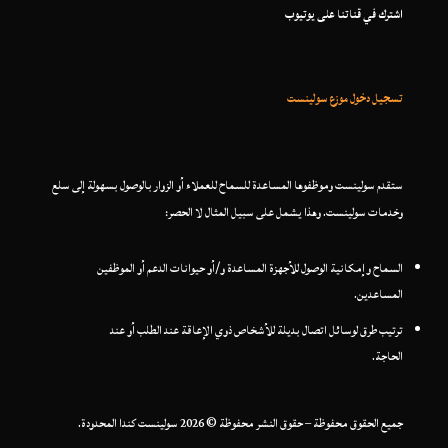
اشترك في قناتنا على يوتيوب
تسجيل دخول موزع سولينست
ستقدم سولينست وموظفوها المساعدة للسماح للعملاء أو الزوار بالوصول بسهولة إلى سلع
وخدمات سولينست. وهذا يشمل على سبيل المثال لا الحصر:
السماح وإمكانية الوصول للأجهزة المساعدة و/أو حيوانات الدعم أو الموظفين
المساعدين.
ترتيب طرق لوسائل اتصال بديلة للأشخاص ذوي الإعاقة عند الطلب أو عند
الحاجة.
جميع الحقوق محفوظة – حقوق النشر محفوظة © 2026 سولينست كندا المحدودة.