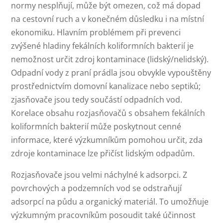
normy nesplňují, může být omezen, což má dopad
na cestovní ruch a v konečném důsledku i na místní
ekonomiku. Hlavním problémem při prevenci
zvýšené hladiny fekálních koliformních bakterií je
nemožnost určit zdroj kontaminace (lidský/nelidský).
Odpadní vody z praní prádla jsou obvykle vypouštěny
prostřednictvím domovní kanalizace nebo septiků;
zjasňovače jsou tedy součástí odpadních vod.
Korelace obsahu rozjasňovačů s obsahem fekálních
koliformních bakterií může poskytnout cenné
informace, které výzkumníkům pomohou určit, zda
zdroje kontaminace lze přičíst lidským odpadům.
Rozjasňovače jsou velmi náchylné k adsorpci. Z
povrchových a podzemních vod se odstraňují
adsorpcí na půdu a organický materiál. To umožňuje
výzkumným pracovníkům posoudit také účinnost