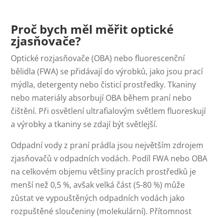
Proč bych měl měřit optické
zjasňovače?
Optické rozjasňovače (OBA) nebo fluorescenční
bělidla (FWA) se přidávají do výrobků, jako jsou prací
mýdla, detergenty nebo čisticí prostředky. Tkaniny
nebo materiály absorbují OBA během praní nebo
čištění. Při osvětlení ultrafialovým světlem fluoreskují
a výrobky a tkaniny se zdají být světlejší.
Odpadní vody z praní prádla jsou největším zdrojem
zjasňovačů v odpadních vodách. Podíl FWA nebo OBA
na celkovém objemu většiny pracích prostředků je
menší než 0,5 %, avšak velká část (5-80 %) může
zůstat ve vypouštěných odpadních vodách jako
rozpuštěné sloučeniny (molekulární). Přítomnost