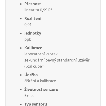
Přesnost
linearita 0,99 R²
Rozlišení
0,01
Jednotky
ppb
Kalibrace
laboratorní vzorek
sekundární pevný standardní uzávěr
(„cal cube“)
Údržba
čištění a kalibrace
Životnost senzoru
5+ let
Typ senzoru