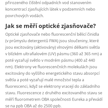
přirozeného čištění odpadních vod stanovením
koncentrací zjasňujících látek v podzemních nebo
povrchových vodách.
Jak se měří optické zjasňovače?
Optické zjasňovače nebo fluorescenční bělicí činidla
(v průmyslu detergentů FWA) jsou sloučeniny, které
jsou excitovány (aktivovány) vlnovými délkami světla
v blízkém ultrafialovém (UV) pásmu (360 až 365 nm) a
poté vyzařují světlo v modrém pásmu (400 až 440
nm). Elektrony ve fluorescenčních molekulách jsou
excitovány do vyššího energetického stavu absorpcí
světla a poté vyzařují malé množství tepla a
fluorescenci, když se elektrony vracejí do základního
stavu. Fluorescence z druhého excitovaného stavu se
měří fluorometrem OBA společnosti Eureka a převádí
se na ppb OBA až do 2500 ppb.