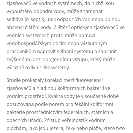
zjasňovačů ve vodních systémech, do nichž jsou
vypouštěny odpadní vody, může znamenat
selhávající septik, únik odpadních vod nebo úplnou
absenci čištění vody. Zjištění optických zjasňovačů ve
vodních systémech proto může pomoci
vodohospodářským obcím nebo výzkumným
pracovníkům napravit selhání systému a zabránit
zvýšenému antropogennímu vstupu, který může
výrazně ovlivnit ekosystémy.
Studie prokázaly korelaci mezi fluorescencí
zjasňovačů a hladinou koliformních bakterií ve
vodním prostředí. Kvalita vody je v současné době
posuzována podle norem pro fekální koliformní
bakterie prostřednictvím federálních, státních a
obecních úřadů. Přístup veřejnosti k vodním
plochám, jako jsou jezera, řeky nebo pláže, které tyto