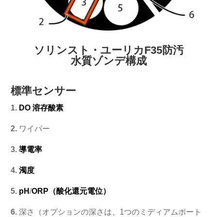
ソリンスト・ユーリカF35防汚
水質ゾンデ構成
標準センサー
1.
DO 溶存酸素
2.
ワイパー
3.
導電率
4.
濁度
5.
pH
/
ORP（酸化還元電位）
6.
深さ（オプションの深さは、1つのミディアムポート