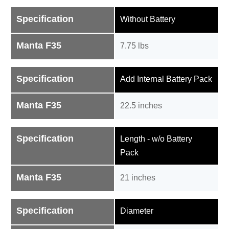
Specification
Without Battery
Manta F35
7.75 lbs
Specification
Add Internal Battery Pack
Manta F35
22.5 inches
Specification
Length - w/o Battery
Pack
Manta F35
21 inches
Specification
Diameter