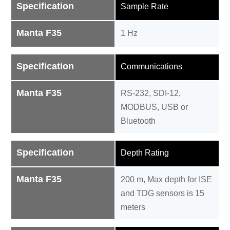
Specification
Sample Rate
Manta F35
1 Hz
Specification
Communications
Manta F35
RS-232, SDI-12,
MODBUS, USB or
Bluetooth
Specification
Depth Rating
Manta F35
200 m, Max depth for ISE
and TDG sensors is 15
meters