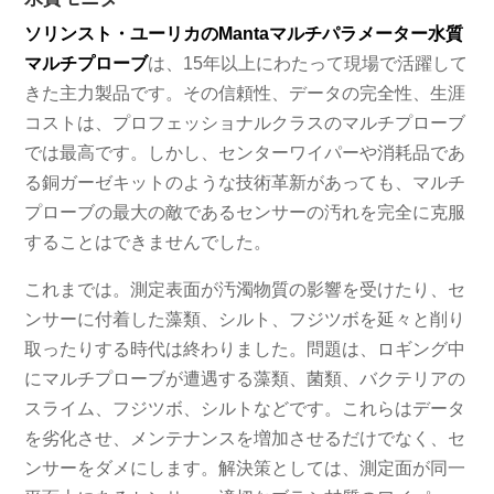
ソリンスト・ユーリカのMantaマルチパラメーター水質
マルチプローブ
は、15年以上にわたって現場で活躍して
きた主力製品です。その信頼性、データの完全性、生涯
コストは、プロフェッショナルクラスのマルチプローブ
では最高です。しかし、センターワイパーや消耗品であ
る銅ガーゼキットのような技術革新があっても、マルチ
プローブの最大の敵であるセンサーの汚れを完全に克服
することはできませんでした。
これまでは。測定表面が汚濁物質の影響を受けたり、セ
ンサーに付着した藻類、シルト、フジツボを延々と削り
取ったりする時代は終わりました。問題は、ロギング中
にマルチプローブが遭遇する藻類、菌類、バクテリアの
スライム、フジツボ、シルトなどです。これらはデータ
を劣化させ、メンテナンスを増加させるだけでなく、セ
ンサーをダメにします。解決策としては、測定面が同一