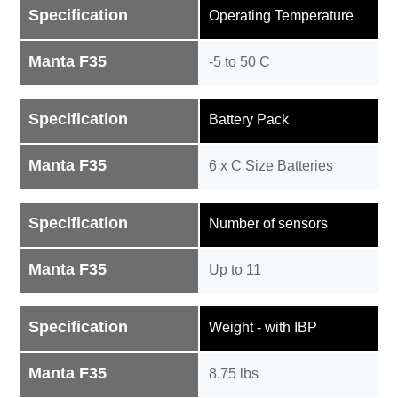
Specification
Operating Temperature
Manta F35
-5 to 50 C
Specification
Battery Pack
Manta F35
6 x C Size Batteries
Specification
Number of sensors
Manta F35
Up to 11
Specification
Weight - with IBP
Manta F35
8.75 lbs