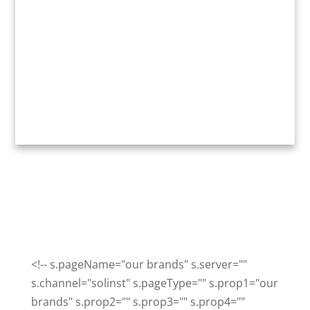
<!-- s.pageName="our brands" s.server=""
s.channel="solinst" s.pageType="" s.prop1="our
brands" s.prop2="" s.prop3="" s.prop4=""