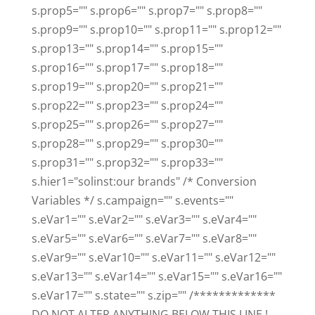
s.prop5="" s.prop6="" s.prop7="" s.prop8=""
s.prop9="" s.prop10="" s.prop11="" s.prop12=""
s.prop13="" s.prop14="" s.prop15=""
s.prop16="" s.prop17="" s.prop18=""
s.prop19="" s.prop20="" s.prop21=""
s.prop22="" s.prop23="" s.prop24=""
s.prop25="" s.prop26="" s.prop27=""
s.prop28="" s.prop29="" s.prop30=""
s.prop31="" s.prop32="" s.prop33=""
s.hier1="solinst:our brands" /* Conversion
Variables */ s.campaign="" s.events=""
s.eVar1="" s.eVar2="" s.eVar3="" s.eVar4=""
s.eVar5="" s.eVar6="" s.eVar7="" s.eVar8=""
s.eVar9="" s.eVar10="" s.eVar11="" s.eVar12=""
s.eVar13="" s.eVar14="" s.eVar15="" s.eVar16=""
s.eVar17="" s.state="" s.zip="" /*************
DO NOT ALTER ANYTHING BELOW THIS LINE !