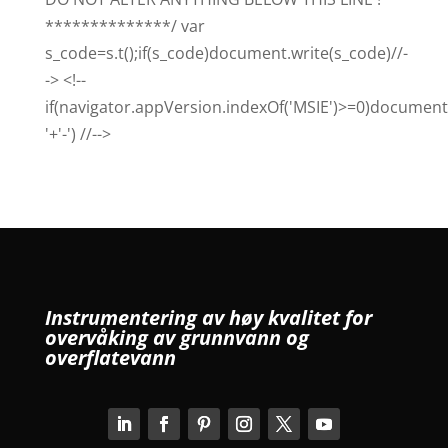
**************/ var
s_code=s.t();if(s_code)document.write(s_code)//-
-> <!--
if(navigator.appVersion.indexOf('MSIE')>=0)document.
'+'-') //-->
Instrumentering av høy kvalitet for
overvåking av grunnvann og
overflatevann