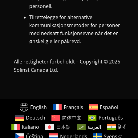
personell.
Tilrettelegge for alternative
kommunikasjonsmetoder for personer
med nedsatt funksjonsevne når det er
ønskelig eller påkrevd.
Alle rettigheter forbeholdt – Copyright © 2026
Solinst Canada Ltd.
English
Français
Español
Deutsch
简体中文
Português
Italiano
日本語
العربية
हिन्दी
Čeština
Nederlands
Svenska