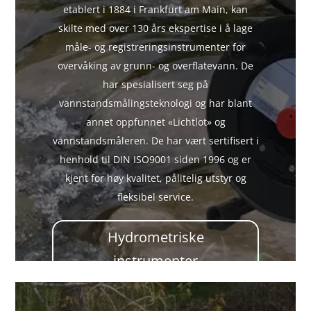
etablert i 1884 i Frankfurt am Main, kan
skilte med over 130 års ekspertise i å lage
måle- og registreringsinstrumenter for
overvåking av grunn- og overflatevann. De
har spesialisert seg på
vannstandsmålingsteknologi og har blant
annet oppfunnet «Lichtlot» og
vannstandsmåleren. De har vært sertifisert i
henhold til DIN ISO9001 siden 1996 og er
kjent for høy kvalitet, pålitelig utstyr og
fleksibel service.
Hydrometriske
instrumenter