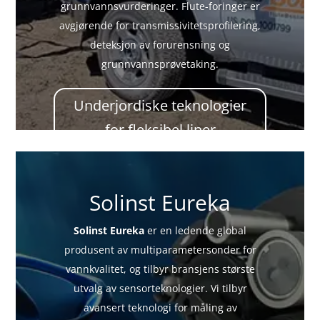
grunnvannsvurderinger. Flute-foringer er
avgjørende for transmissivitetsprofilering,
deteksjon av forurensning og
grunnvannsprøvetaking.
Underjordiske teknologier
for fleksibel liner
Solinst Eureka
Solinst Eureka
er en ledende global
produsent av multiparametersonder for
vannkvalitet, og tilbyr bransjens største
utvalg av sensorteknologier. Vi tilbyr
avansert teknologi for måling av