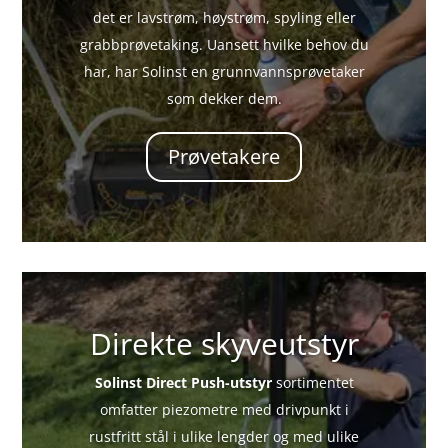
det er lavstrøm, høystrøm, spyling eller
grabbprøvetaking. Uansett hvilke behov du
har, har Solinst en grunnvannsprøvetaker
som dekker dem.
Prøvetakere
Direkte skyveutstyr
Solinst Direct Push-utstyr
sortimentet
omfatter piezometre med drivpunkt i
rustfritt stål i ulike lengder og med ulike