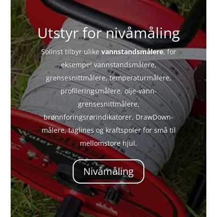
Utstyr for nivåmåling
Solinst tilbyr ulike
vannstandsmålere
, for
eksempel vannstandsmålere,
grensesnittmålere, temperaturmålere,
profileringsmålere, olje-vann-
grensesnittmålere,
brønnforingsrørindikatorer, DrawDown-
målere, taglines og kraftspoler for små til
mellomstore hjul.
Nivåmåling