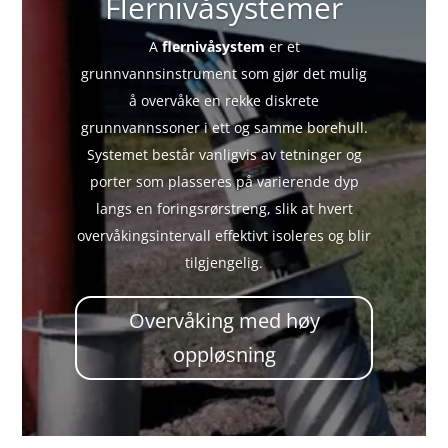
Flernivåsystemer
A
flernivåsystem
er et
grunnvannsinstrument som gjør det mulig
å overvåke en rekke diskrete
grunnvannssoner i ett og samme borehull.
Systemet består vanligvis av tetninger og
porter som plasseres på varierende dyp
langs en foringsrørstreng, slik at hvert
overvåkingsintervall effektivt isoleres og blir
tilgjengelig.
Overvåking med høy
oppløsning