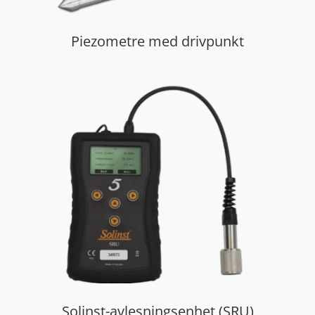
Piezometre med drivpunkt
Solinst-avlesningsenhet (SRU)