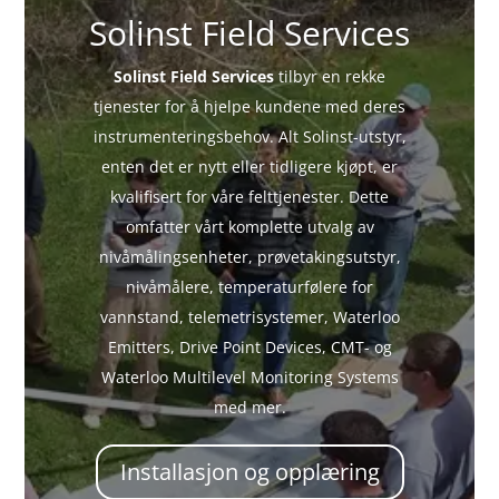
Solinst Field Services
Solinst Field Services
tilbyr en rekke
tjenester for å hjelpe kundene med deres
instrumenteringsbehov. Alt Solinst-utstyr,
enten det er nytt eller tidligere kjøpt, er
kvalifisert for våre felttjenester. Dette
omfatter vårt komplette utvalg av
nivåmålingsenheter, prøvetakingsutstyr,
nivåmålere, temperaturfølere for
vannstand, telemetrisystemer, Waterloo
Emitters, Drive Point Devices, CMT- og
Waterloo Multilevel Monitoring Systems
med mer.
Installasjon og opplæring