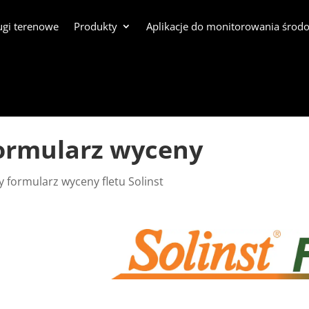
ugi terenowe
Produkty
Aplikacje do monitorowania środ
 formularz wyceny
 formularz wyceny fletu Solinst