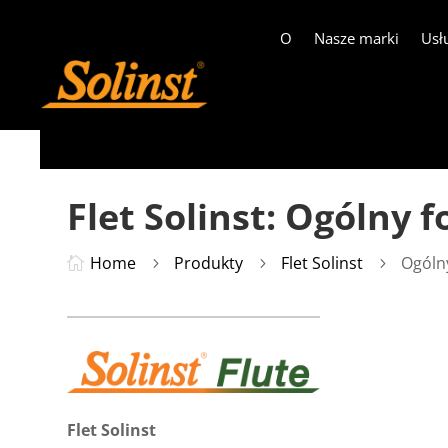
O
Nasze marki
Usł
Flet Solinst: Ogólny
Home
Produkty
Flet Solinst
Ogólny

5
5
5
Flet Solinst