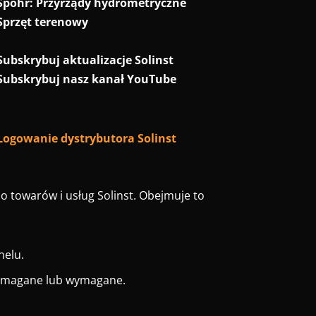
Spohr: Przyrządy hydrometryczne
Sprzęt terenowy
Subskrybuj aktualizacje Solinst
Subskrybuj nasz kanał YouTube
Logowanie dystrybutora Solinst
o towarów i usług Solinst. Obejmuje to
nelu.
wymagane lub wymagane.