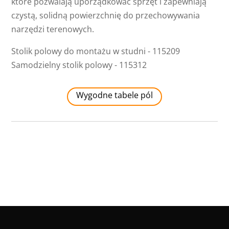
które pozwalają uporządkować sprzęt i zapewniają
czystą, solidną powierzchnię do przechowywania
narzędzi terenowych.
Stolik polowy do montażu w studni - 115209
Samodzielny stolik polowy - 115312
Wygodne tabele pól