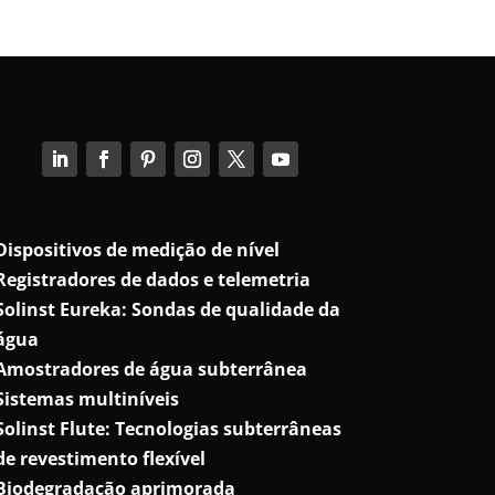
Dispositivos de medição de nível
Registradores de dados e telemetria
Solinst Eureka: Sondas de qualidade da
água
Amostradores de água subterrânea
Sistemas multiníveis
Solinst Flute: Tecnologias subterrâneas
de revestimento flexível
Biodegradação aprimorada