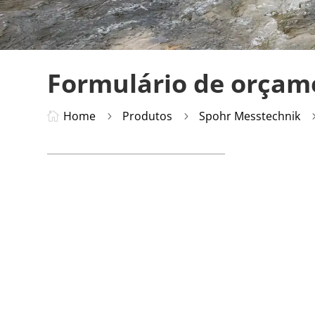
Formulário de orçame
Home
Produtos
Spohr Messtechnik

5
5