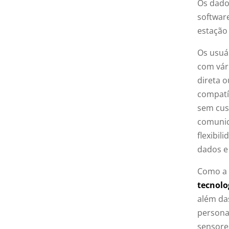
Os dado
softwar
estação 
Os usuá
com vár
direta o
compatí
sem cus
comunic
flexibil
dados e
Como a 
tecnolo
além da
personal
sensore