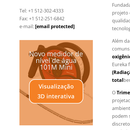
Fundad
Tel: +1 512-302-4333
projeto
Fax: +1 512-251-6842
qualida
e-mail:
[email protected]
tecnolo
Além da
comuns
Novo medidor de
oxigêni
nível de água
Eureka 
101M Mini
(Radiaç
total
be
Visualização
O
Trime
3D interativa
projeta
ambient
podem s
discret