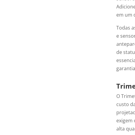
Adicion
em um di
Todas a
e senso
antepar
de stat
essenci
garantia
Trime
O Trime
custo da
projeta
exigem 
alta qu