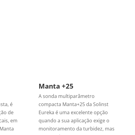
Manta +25
A sonda multiparâmetro
sta, é
compacta Manta+25 da Solinst
ção de
Eureka é uma excelente opção
cais, em
quando a sua aplicação exige o
 Manta
monitoramento da turbidez, mas