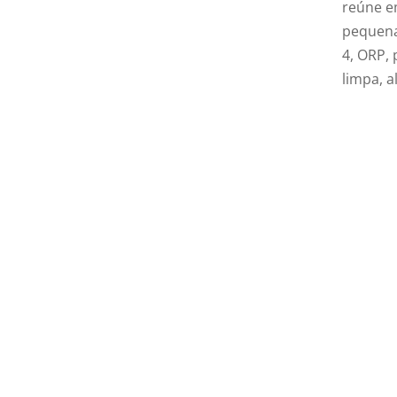
reúne e
pequena
4, ORP,
limpa, 