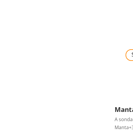
Mant
A sonda
Manta+3