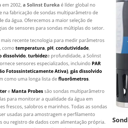
a em 2002,
a Solinst Eureka
é líder global no
 e na fabricação de sondas multiparâmetro de
de da água. Oferecemos a maior seleção de
gias de sensores para sondas múltiplas do setor.
 mais recente tecnologia para medir parâmetros
, como
temperatura
,
pH
,
condutividade
,
o dissolvido
,
turbidez
e profundidade, a Solinst
fornece sensores especializados, incluindo
PAR
ão Fotossinteticamente Ativa)
,
gás dissolvido
m como uma longa lista de
fluorômetros
.
ter
e
Manta Probes
são sondas multiparâmetro
das para monitorar a qualidade da água em
es frescos, salobros e marinhos. Todas as sondas
er usadas para amostragem e perfilamento
Sond
os ou registro de dados com alimentação própria.