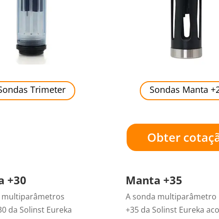
Sondas Trimeter
Sondas Manta +
Obter cotaç
a +30
Manta +35
 multiparâmetros
A sonda multiparâmetro
0 da Solinst Eureka
+35 da Solinst Eureka a