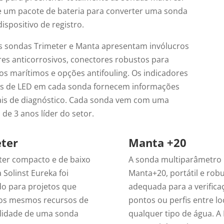
e um pacote de bateria para converter uma sonda
spositivo de registro.
s sondas Trimeter e Manta apresentam invólucros
res anticorrosivos, conectores robustos para
os marítimos e opções antifouling. Os indicadores
us de LED em cada sonda fornecem informações
ais de diagnóstico. Cada sonda vem com uma
 de 3 anos líder do setor.
ter
Manta +20
ter compacto e de baixo
A sonda multiparâmetro
 Solinst Eureka foi
Manta+20, portátil e robu
do para projetos que
adequada para a verifica
os mesmos recursos de
pontos ou perfis entre lo
alidade de uma sonda
qualquer tipo de água. A