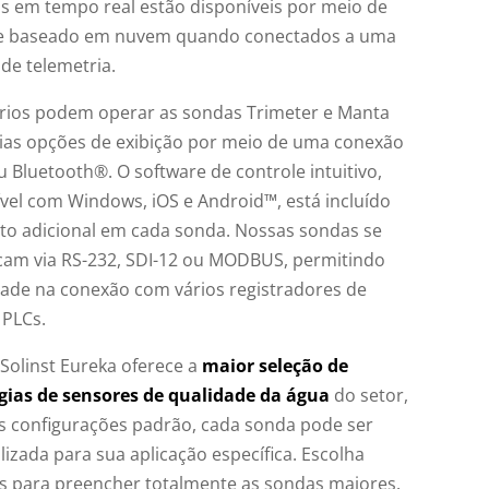
s em tempo real estão disponíveis por meio de
e baseado em nuvem quando conectados a uma
de telemetria.
rios podem operar as sondas Trimeter e Manta
ias opções de exibição por meio de uma conexão
u Bluetooth®. O software de controle intuitivo,
vel com Windows, iOS e Android™, está incluído
to adicional em cada sonda. Nossas sondas se
am via RS-232, SDI-12 ou MODBUS, permitindo
idade na conexão com vários registradores de
 PLCs.
Solinst Eureka oferece a
maior seleção de
gias de sensores de qualidade da água
do setor,
s configurações padrão, cada sonda pode ser
izada para sua aplicação específica. Escolha
s para preencher totalmente as sondas maiores.