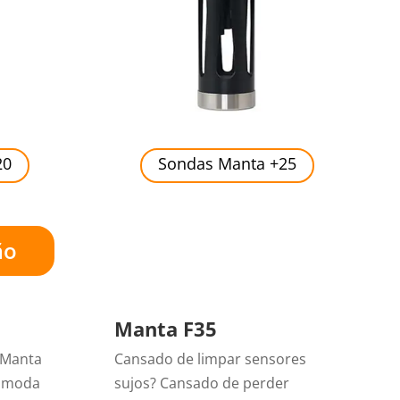
20
Sondas Manta +25
ão
Manta F35
 Manta
Cansado de limpar sensores
comoda
sujos? Cansado de perder