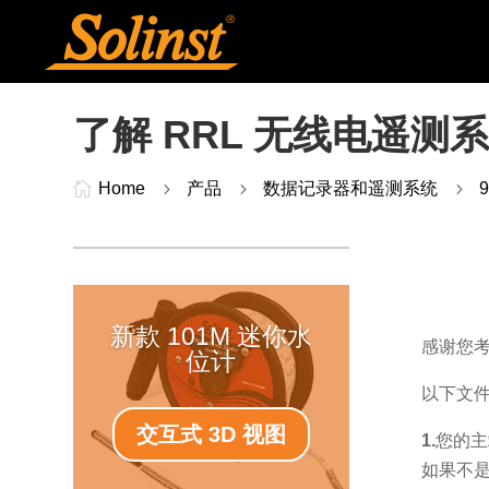
了解 RRL 无线电遥测

Home
5
产品
5
数据记录器和遥测系统
5
新款 101M 迷你水
感谢您
位计
以下文
交互式 3D 视图
1.
您的主
如果不是