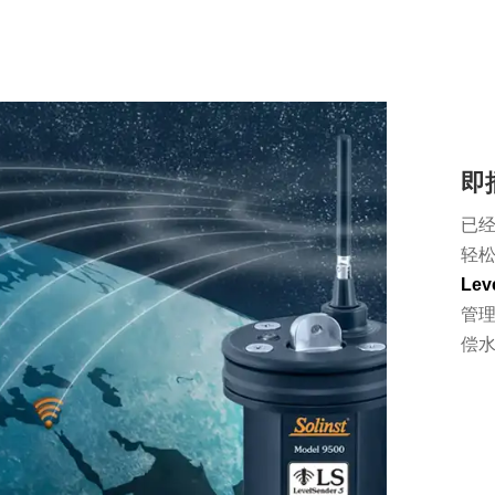
即
已经
轻松
Lev
管
偿水