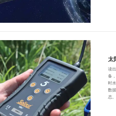
太
读
备，
时
数
态