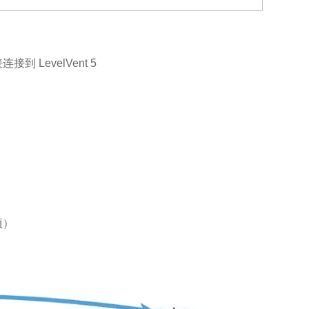
LevelVent 5
。
项）