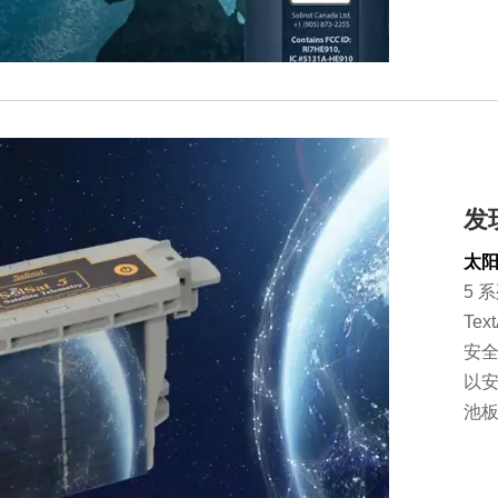
发
太阳
5 
Te
安
以安
池