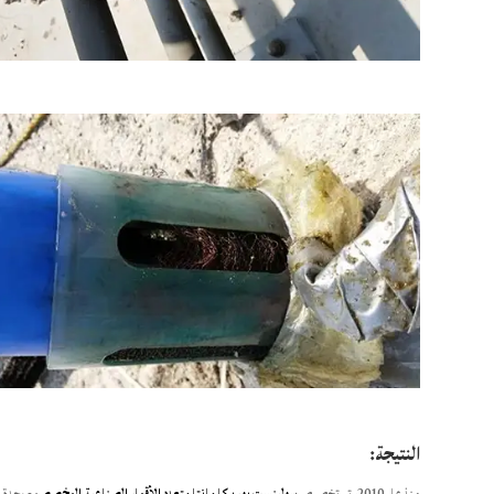
النتيجة:
منذ عام 2010، تم تخصيص
سولينست يوريكا مانتا متعدد الأقمار الصناعية المخصص
مع وحدة ا