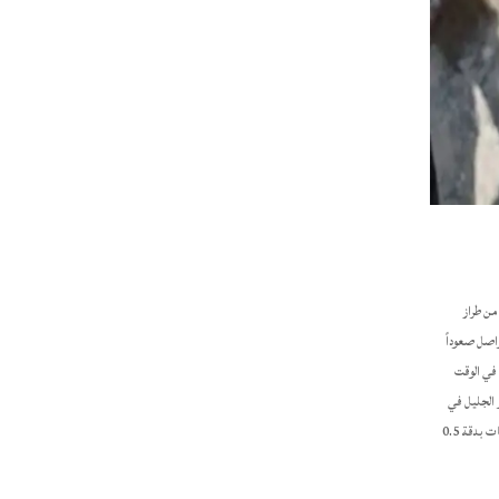
من طراز
واصل صعوداً
ءات في الوقت
 الجليل في
أعمق نقطة فيه (36 – 42 مترًا كدالة لمستوى البحيرة) خمس مرات في اليوم وجمع البيانات بدقة 0.5