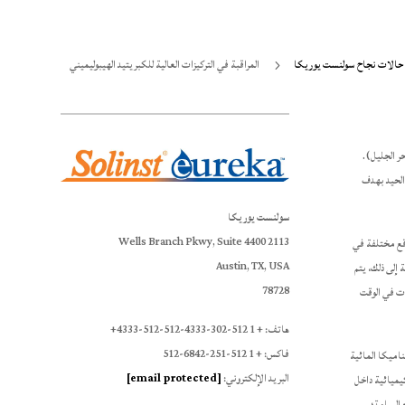
حالات نجاح سولنست يوريكا
المراقبة في التركيزات العالية للكبريتيد الهيبوليميني
5
ر الجليل).
 الحيد بهدف
سولنست يوريكا
2113 Wells Branch Pkwy, Suite 4400
قع مختلفة في
Austin, TX, USA
 إلى ذلك، يتم
78728
ات في الوقت
هاتف: + 1 512-302-4333-512-512-4333+
فاكس: + 1 512-251-6842-512
اميكا المائية
البريد الإلكتروني:
[email protected]
كيميائية داخل
ء السامة؛