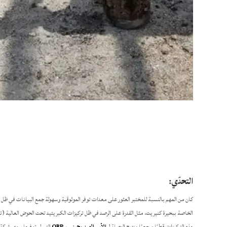
التحدّي:
كان من المهم بالنسبة للمختبر العثور على معدات توفر الموثوقية وسهولة جمع البيانات في ظل 
الخاصة ببحيرة كنيريت، مثل القدرة على الرصد في ظل تركيزات الكبريتيد تحت الحوض العالية (
هذه التركيزات قطبًا مرجعيًا مزدوج الوصلة ل
الأس الهيدروجيني
و
ORP
التي لم توفرها سوى شركة