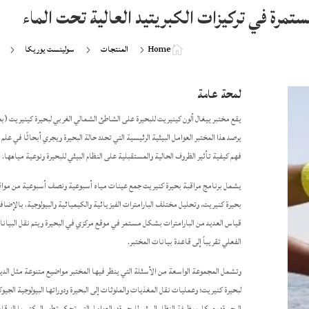
تمرة في تركيزات الكبريتيد العالية تحت الماء
Home
المنتجات
سولينست يوريكا
5
5
5

لمحة عامة
يقع مختبر ييغال ألون كينيريت للبحيرة على الشاطئ الشمالي الغربي لبحيرة كينيريت (بح
يرصد هذا المختبر العوامل البيئية الرئيسية التي تحدد حالة البحيرة ويجري أبحاثًا في علم
فهم كيفية تأثير الظروف الحالية والمستقبلية على النظام البيئي للبحيرة ونوعية مياهها.
يشمل برنامج مراقبة بحيرة كنيريت جمع عينات مياه أسبوعية ونصف أسبوعية من موا
بحيرة كنيريت، وتحليل مختلف البارامترات الفيزيائية والكيميائية والبيولوجية. بالإضافة
قياس العديد من البارامترات بشكل مستمر في موقع مركزي في البحيرة ويتم نقل البيان
الفعلي تقريباً إلى قاعدة بيانات المختبر.
وتشمل المجموعة الواسعة من الأسئلة التي ينظر فيها المختبر مواضيع متنوعة مثل الدين
لبحيرة كنيريت؛ وعمليات نقل المغذيات والملوثات إلى البحيرة ودوراتها البيولوجية الجيو
البحيرة؛ وهيكل ووظيفة النظام البيئي للبحيرة؛ والعوامل التي تحكم تطور البكتيريا الزرقا