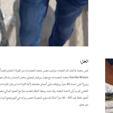
الحل:
على منصة عائمة، قام العلماء بتركيب مجس متعدد المجسات من الفولاذ المقاوم للصدأ 
Eureka Manta متعدد المجسات مع جهاز بروفيلر عمودي. يعمل المسبار بشكل مت
ونزولاً على امتداد 40 متراً، ويتوقف على أعماق مختلفة لأخذ القراءات ثم ينقل القرا
الفعلي تقريباً إلى قاعدة البحث. وقد تمت برمجة النظام لتحديد ملامح العمود المائي لبحر
متر عمق.