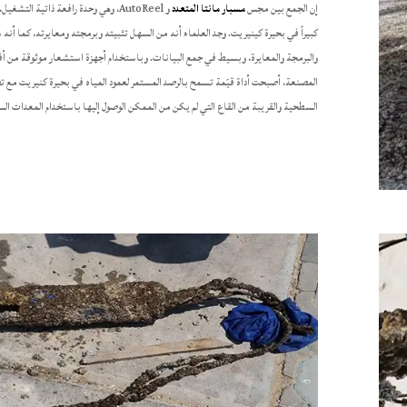
إن الجمع بين مجس
مسبار مانتا المتعدد
و AutoReel، وهي وحدة رافعة ذاتية التشغيل
كبيراً في بحيرة كينيريت. وجد العلماء أنه من السهل تثبيته وبرمجته ومعايرته، كما أنه 
والبرمجة والمعايرة، وبسيط في جمع البيانات. وباستخدام أجهزة استشعار موثوقة من 
المصنعة، أصبحت أداة قيّمة تسمح بالرصد المستمر لعمود المياه في بحيرة كنيريت مع 
السطحية والقريبة من القاع التي لم يكن من الممكن الوصول إليها باستخدام المعدات الس